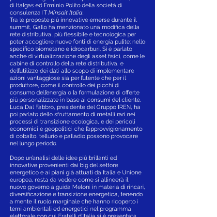
di Italgas ed Erminio Polito della società di
consulenza IT
Minsait Italia
.
Tra le proposte più innovative emerse durante il
summit, Gallo ha menzionato una modifica della
rete distributiva, più flessibile e tecnologica per
poter accogliere nuove fonti di energia pulite: nello
specifico biometano e idrocarburi. Si è parlato
anche di virtualizzazione degli asset fisici, come le
cabine di controllo della rete distributiva, e
dell’utilizzo dei dati allo scopo di implementare
azioni vantaggiose sia per l’utente che per il
produttore, come il controllo dei picchi di
consumo dell’energia o la formulazione di offerte
più personalizzate in base ai consumi del cliente.
Luca Dal Fabbro, presidente del Gruppo IREN, ha
poi parlato dello sfruttamento di metalli rari nei
processi di transizione ecologica, e dei pericoli
economici e geopolitici che l’approvvigionamento
di cobalto, tellurio e palladio possono provocare
nel lungo periodo.
Dopo un’analisi delle idee più brillanti ed
innovative provenienti dai big del settore
energetico e ai piani già attuati da Italia e Unione
europea, resta da vedere come si allineerà il
nuovo governo a guida Meloni in materia di rincari,
diversificazione e transizione energetica, tenendo
a mente il ruolo marginale che hanno ricoperto i
temi ambientali ed energetici nel programma
elettorale con cui Fratelli d’Italia si è presentata