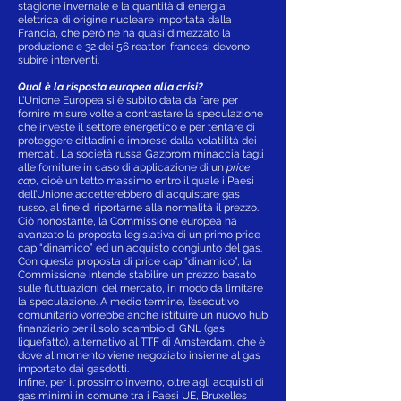
stagione invernale e la quantità di energia
elettrica di origine nucleare importata dalla
Francia, che però ne ha quasi dimezzato la
produzione e 32 dei 56 reattori francesi devono
subire interventi.
Qual è la risposta europea alla crisi?
L’Unione Europea si è subito data da fare per
fornire misure volte a contrastare la speculazione
che investe il settore energetico e per tentare di
proteggere cittadini e imprese dalla volatilità dei
mercati. La società russa Gazprom minaccia tagli
alle forniture in caso di applicazione di un
price
cap
, cioè un tetto massimo entro il quale i Paesi
dell’Unione accetterebbero di acquistare gas
russo, al fine di riportarne alla normalità il prezzo.
Ciò nonostante, la Commissione europea ha
avanzato la proposta legislativa di un primo price
cap “dinamico” ed un acquisto congiunto del gas.
Con questa proposta di price cap “dinamico”, la
Commissione intende stabilire un prezzo basato
sulle fluttuazioni del mercato, in modo da limitare
la speculazione. A medio termine, l’esecutivo
comunitario vorrebbe anche istituire un nuovo hub
finanziario per il solo scambio di GNL (gas
liquefatto), alternativo al TTF di Amsterdam, che è
dove al momento viene negoziato insieme al gas
importato dai gasdotti.
Infine, per il prossimo inverno, oltre agli acquisti di
gas minimi in comune tra i Paesi UE, Bruxelles