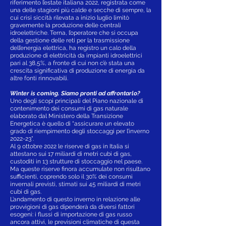
riferimento l’estate italiana 2022, registrata come
una delle stagioni più calde e secche di sempre, la
cui crisi siccità rilevata a inizio luglio limitò
gravemente la produzione delle centrali
idroelettriche. Terna, l’operatore che si occupa
della gestione delle reti per la trasmissione
dell’energia elettrica, ha registro un calo della
produzione di elettricità da impianti idroelettrici
pari al 38,5%, a fronte di cui non c’è stata una
crescita significativa di produzione di energia da
altre fonti rinnovabili.
Winter is coming. Siamo pronti ad affrontarlo?
Uno degli scopi principali del Piano nazionale di
contenimento dei consumi di gas naturale
elaborato dal Ministero della Transizione
Energetica è quello di “assicurare un elevato
grado di riempimento degli stoccaggi per l’inverno
2022-23”.
Al 9 ottobre 2022 le riserve di gas in Italia si
attestano sui 17 miliardi di metri cubi di gas,
custoditi in 13 strutture di stoccaggio nel paese.
Ma queste riserve finora accumulate non risultano
sufficienti, coprendo solo il 30% dei consumi
invernali previsti, stimati sui 45 miliardi di metri
cubi di gas.
L’andamento di questo inverno in relazione alle
provvigioni di gas dipenderà da diversi fattori
esogeni: i flussi di importazione di gas russo
ancora attivi, le previsioni climatiche di questa