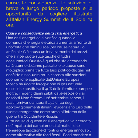
cause, le conseguenze, le soluzioni di
breve e lungo periodo proposte e le
opportunità da cogliere illustrate
all’Italian Energy Summit de Il Sole 24
ore.
Cause e conseguenze della crisi energetica
Una crisi energetica si verifica quando la
domanda di energia elettrica aumenta, a fronte di
un’offerta che diminuisce (per cause naturali o
artificiali). Ciò causa un innalzamento dei prezzi,
che si ripercuote sulle tasche di tutti i
consumatori. Questo è quel che sta accadendo
dall’autunno dell’anno passato, e le cause sono
molteplici: prima tra tutte l’uso politico del gas nel
conflitto russo-ucraino. In risposta alle sanzioni
economiche applicate dall’Unione Europea,
Mosca ha ridotto l’erogazione di gas naturale
russo, che costituiva il 40% delle forniture europee.
Inoltre, i recenti danni subiti dalle esplosioni ai
gasdotti Nord Stream il 26 settembre scorso, i
quali fornivano ancora il 15% circa degli
approvvigionamenti italiani, evidenziano l’uso delle
risorse energetiche come arma all’interno della
guerra tra Occidente e Russia.
Altra causa di questa crisi energetica va ricercata
nell’impatto dei cambiamenti climatici, che
frenerebbe l’adozione di fonti di energia rinnovabili
come alternative alle fonti fossili. Basti prendere a