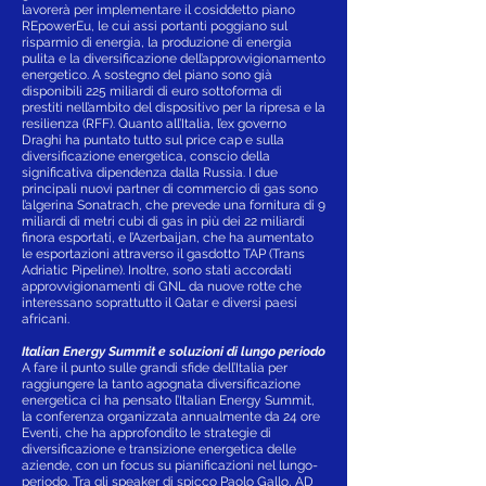
lavorerà per implementare il cosiddetto piano
REpowerEu, le cui assi portanti poggiano sul
risparmio di energia, la produzione di energia
pulita e la diversificazione dell’approvvigionamento
energetico. A sostegno del piano sono già
disponibili 225 miliardi di euro sottoforma di
prestiti nell’ambito del dispositivo per la ripresa e la
resilienza (RFF). Quanto all’Italia, l’ex governo
Draghi ha puntato tutto sul price cap e sulla
diversificazione energetica, conscio della
significativa dipendenza dalla Russia. I due
principali nuovi partner di commercio di gas sono
l’algerina Sonatrach, che prevede una fornitura di 9
miliardi di metri cubi di gas in più dei 22 miliardi
finora esportati, e l’Azerbaijan, che ha aumentato
le esportazioni attraverso il gasdotto TAP (Trans
Adriatic Pipeline). Inoltre, sono stati accordati
approvvigionamenti di GNL da nuove rotte che
interessano soprattutto il Qatar e diversi paesi
africani.
Italian Energy Summit e soluzioni di lungo periodo
A fare il punto sulle grandi sfide dell’Italia per
raggiungere la tanto agognata diversificazione
energetica ci ha pensato l’Italian Energy Summit,
la conferenza organizzata annualmente da 24 ore
Eventi, che ha approfondito le strategie di
diversificazione e transizione energetica delle
aziende, con un focus su pianificazioni nel lungo-
periodo. Tra gli speaker di spicco Paolo Gallo, AD