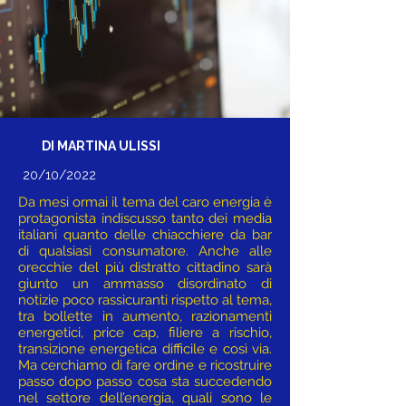
DI MARTINA ULISSI
20/10/2022
Da mesi ormai il tema del caro energia è
protagonista indiscusso tanto dei media
italiani quanto delle chiacchiere da bar
di qualsiasi consumatore. Anche alle
orecchie del più distratto cittadino sarà
giunto un ammasso disordinato di
notizie poco rassicuranti rispetto al tema,
tra bollette in aumento, razionamenti
energetici, price cap, filiere a rischio,
transizione energetica difficile e così via.
Ma cerchiamo di fare ordine e ricostruire
passo dopo passo cosa sta succedendo
nel settore dell’energia, quali sono le