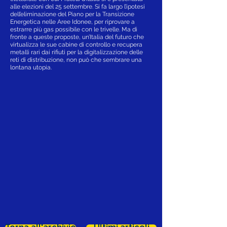
alle elezioni del 25 settembre. Si fa largo l’ipotesi
dell’eliminazione del Piano per la Transizione
Energetica nelle Aree Idonee, per riprovare a
estrarre più gas possibile con le trivelle. Ma di
fronte a queste proposte, un’Italia del futuro che
virtualizza le sue cabine di controllo e recupera
metalli rari dai rifiuti per la digitalizzazione delle
reti di distribuzione, non può che sembrare una
lontana utopia.