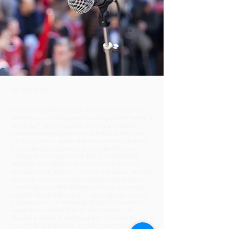
22 Jan 2021
Che cosa significa "populismo"? Come possiamo
identificare i vantaggi e gli svantaggi della retorica
populista? Oggi il populismo è un argomento
estremamente popolare nei dibattiti politici, ma
non tutti sono in grado di riconoscere facilmente
le caratteristiche principali che identificano e
collegano i suoi esponenti. Per questo HIKMA
propone un workshop interamente dedicato a
un'analisi completa dei fenomeni populisti del XXI
secolo. In una nuovissima collaborazione con il
Team Populism della Brigham Young University -
collaboratori del Guardian e specializzati in studi
sul populismo - il workshop discuterà la retorica
populista e i diversi metodi per scoprirla nei
discorsi pubblici. Il professor Bruno Castanho Silvia
- studente di dottorato, attuale ricercatore