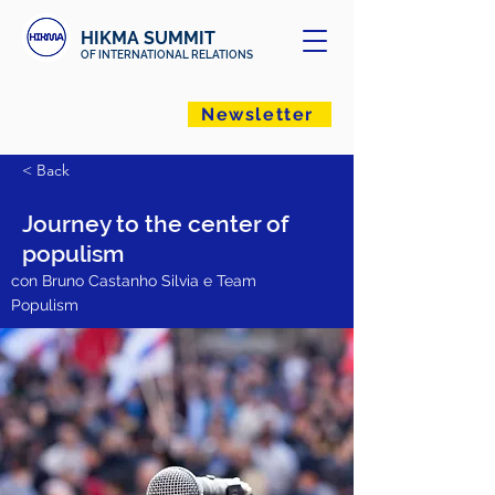
HIKMA SUMMIT
OF INTERNATIONAL RELATIONS
Newsletter
< Back
Journey to the center of
populism
con Bruno Castanho Silvia e Team
Populism