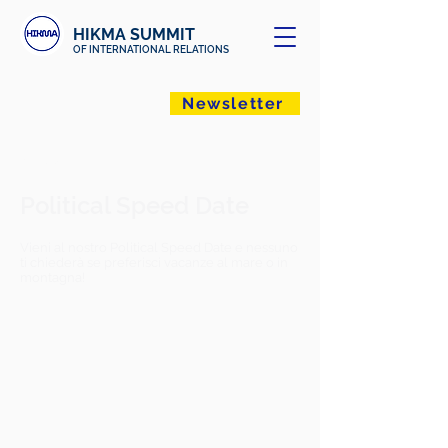
HIKMA SUMMIT
OF INTERNATIONAL RELATIONS
Newsletter
< Back
Political Speed Date
Vieni al nostro Political Speed Date e nessuno
ti chiederà se preferisci vacanze al mare o in
montagna!