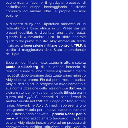
economica a favorire il graduale processo di
assimilazione etiope, incoraggiando le stesse
comunità ad andare oltre le proprie divisioni
etniche.
A distanza di 25 anni, l’ipotetica minaccia di un
federalismo a base etnica in un Paese dai già
precari equilibri, è diventata una triste realtà,
quando il 4 novembre 2020, lo stato centrale
guidato dal primo ministro Abiy Ahmed Ali, diede
inizio ad
un’operazione militare contro il TPLF
, il
partito di maggioranza dello Stato settentrionale
del Tigrè.
Eppure, il conflitto armato, tuttora in atto, è solo
la
punta dell’iceberg
di un antico intreccio di
tensioni e rivalità, che crebbe esponenzialmente
nel 2018, dopo l’elezione dell’attuale primo ministro
Abiy di etnia oromo. Fin dai primi mesi in carica,
Abiy si dedicò ad un progressivo avvicinamento e
alla normalizzazione delle relazioni con l’
Eritrea
, la
vicina e storica nemica con la quale l’Etiopia era in
guerra dal 1998. Gli accordi di pace firmati in
Arabia Saudita nel 2018 tra il capo di Stato eritreo,
Isaias Afewerki e Abiy Ahmed, rappresentarono
una grande vittoria per il nuovo leader etiope che
nello stesso anno ricevette il
premio Nobel per la
pace
. A fianco all’acclamato traguardo in politica
estera, Abiy diede inoltre avvio ad un processo di
rinnovamento politico-istituzionale che vide lo