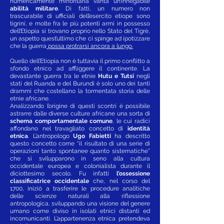
numericamente minoritaria vanta un’innegabile
abilità militare
. Di fatti, un numero non
trascurabile di ufficiali dell’esercito etiope sono
tigrini, e molte fra le più potenti armi in possesso
dell’Etiopia si trovano proprio nello Stato del Tigrè,
un aspetto quest’ultimo che ci spinge ad ipotizzare
che la guerra
possa protrarsi ancora a lungo.
Quello dell’Etiopia non è tuttavia il primo conflitto a
sfondo etnico ad affliggere il continente. La
devastante guerra tra le etnie
Hutu e Tutsi
negli
stati del Ruanda e del Burundi è solo uno dei tanti
drammi che costellano la tormentata storia delle
etnie africane.
Analizzando l’origine di questi scontri è possibile
astrarre dalle diverse culture africane una sorta di
schema comportamentale comune
, le cui radici
affondano nel travagliato concetto di
identità
etnica
. L’antropologo
Ugo Fabietti
ha descritto
questo concetto come “il risultato di una serie di
operazioni tanto spontanee quanto sistematiche”
che si svilupparono in seno alla cultura
occidentale europea e colonialista durante il
diciottesimo secolo. Fu infatti
l’ossessione
classificatrice occidentale
che, nel corso del
1700, iniziò a trasferire le procedure analitiche
delle scienze naturali alla riflessione
antropologica, sviluppando una visione del genere
umano come diviso in isolati etnici distanti ed
incomunicanti. L’appartenenza etnica pretendeva