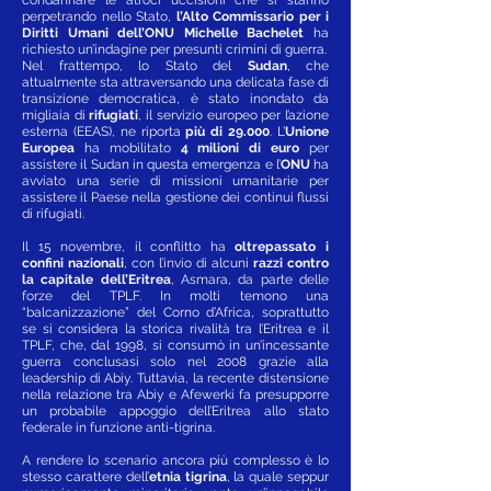
perpetrando nello Stato,
l’Alto Commissario per i
Diritti Umani dell’ONU Michelle Bachelet
ha
richiesto un’indagine per presunti crimini di guerra.
Nel frattempo, lo Stato del
Sudan
, che
attualmente sta attraversando una delicata fase di
transizione democratica, è stato inondato da
migliaia di
rifugiati
, il servizio europeo per l’azione
esterna (EEAS), ne riporta
più di 29.000
. L’
Unione
Europea
ha mobilitato
4 milioni di euro
per
assistere il Sudan in questa emergenza e l’
ONU
ha
avviato una serie di missioni umanitarie per
assistere il Paese nella gestione dei continui flussi
di rifugiati.
Il 15 novembre, il conflitto ha
oltrepassato i
confini nazionali
, con l’invio di alcuni
razzi contro
la capitale dell’Eritrea
, Asmara, da parte delle
forze del TPLF. In molti temono una
“balcanizzazione” del Corno d’Africa, soprattutto
se si considera la storica rivalità tra l’Eritrea e il
TPLF, che, dal 1998, si consumò in un’incessante
guerra conclusasi solo nel 2008 grazie alla
leadership di Abiy. Tuttavia, la recente distensione
nella relazione tra Abiy e Afewerki fa presupporre
un probabile appoggio dell’Eritrea allo stato
federale in funzione anti-tigrina.
A rendere lo scenario ancora più complesso è lo
stesso carattere dell’
etnia tigrina
, la quale seppur