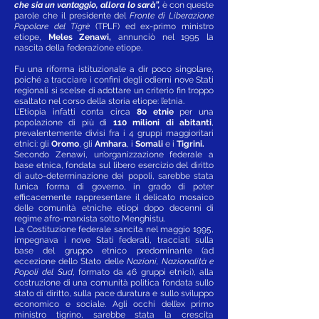
che sia un vantaggio, allora lo sarà”,
è con queste
parole che il presidente del
Fronte di Liberazione
Popolare del Tigrè
(TPLF) ed ex-primo ministro
etiope,
Meles Zenawi,
annunciò nel 1995 la
nascita della federazione etiope.
Fu una riforma istituzionale a dir poco singolare,
poiché a tracciare i confini degli odierni nove Stati
regionali si scelse di adottare un criterio fin troppo
esaltato nel corso della storia etiope: l’etnia.
L’Etiopia infatti conta circa
80 etnie
per una
popolazione di più di
110 milioni di abitanti
,
prevalentemente divisi fra i 4 gruppi maggioritari
etnici: gli
Oromo
, gli
Amhara
, i
Somali
e i
Tigrini.
Secondo Zenawi, un’organizzazione federale a
base etnica, fondata sul libero esercizio del diritto
di auto-determinazione dei popoli, sarebbe stata
l’unica forma di governo, in grado di poter
efficacemente rappresentare il delicato mosaico
delle comunità etniche etiopi dopo decenni di
regime afro-marxista sotto Menghistu.
La Costituzione federale sancita nel maggio 1995,
impegnava i nove Stati federati, tracciati sulla
base del gruppo etnico predominante (ad
eccezione dello Stato delle
Nazioni, Nazionalità e
Popoli del Sud
, formato da 46 gruppi etnici), alla
costruzione di una comunità politica fondata sullo
stato di diritto, sulla pace duratura e sullo sviluppo
economico e sociale. Agli occhi dell’ex primo
ministro tigrino, sarebbe stata la crescita