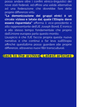
possa andare oltre i confini etnico-linguistici dei
nove stati federali, ed offrire una valida alternativa
ad una federazione che dovrebbe fare delle
proprie differenze virtù.
“La demonizzazione dei gruppi etnici è un
circolo vizioso e letale dal quale l'Etiopia deve
essere risparmiata”
afferma il vice-presidente e
alto rappresentante dell’UE Joseph Borell. È ironico
e allo stesso tempo fondamentale che proprio
dall’Unione europea parta questo monito.
L’auspicio è che l’UE faccia propria questa nuova
narrativa e che continui a far leva sull’Etiopia
affinché quest’ultima possa guardare alle proprie
differenze, attraverso nuovi filtri transculturali.
Back to the archive
Latest articles