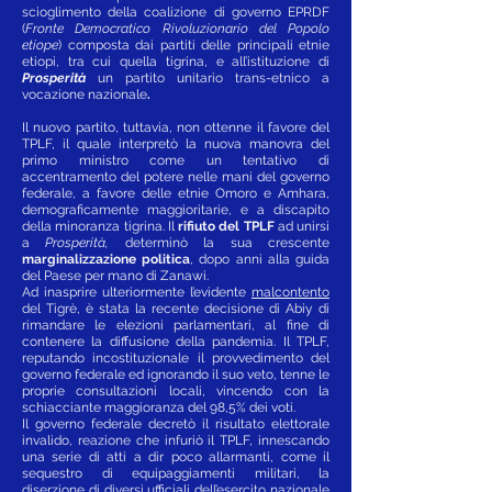
scioglimento della coalizione di governo EPRDF
(
Fronte Democratico Rivoluzionario del Popolo
etiope
) composta dai partiti delle principali etnie
etiopi, tra cui quella tigrina, e all’istituzione di
Prosperità
un partito unitario trans-etnico a
vocazione nazionale
.
Il nuovo partito, tuttavia, non ottenne il favore del
TPLF, il quale interpretò la nuova manovra del
primo ministro come un tentativo di
accentramento del potere nelle mani del governo
federale, a favore delle etnie Omoro e Amhara,
demograficamente maggioritarie, e a discapito
della minoranza tigrina. Il
rifiuto del TPLF
ad unirsi
a
Prosperità,
determinò la sua crescente
marginalizzazione politica
, dopo anni alla guida
del Paese per mano di Zanawi.
Ad inasprire ulteriormente l’evidente
malcontento
del Tigrè, è stata la recente decisione di Abiy di
rimandare le elezioni parlamentari, al fine di
contenere la diffusione della pandemia. Il TPLF,
reputando incostituzionale il provvedimento del
governo federale ed ignorando il suo veto, tenne le
proprie consultazioni locali, vincendo con la
schiacciante maggioranza del 98,5% dei voti.
Il governo federale decretò il risultato elettorale
invalido, reazione che infuriò il TPLF, innescando
una serie di atti a dir poco allarmanti, come il
sequestro di equipaggiamenti militari, la
diserzione di diversi ufficiali dell’esercito nazionale