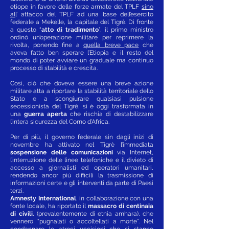
etiope in favore delle forze armate del TPLF
sino
al
l’ attacco del TPLF ad una base dell’esercito
federale a Mekelle, la capitale del Tigrè. Di fronte
a questo “
atto di tradimento
”, il primo ministro
ordinò un’operazione militare per reprimere la
rivolta, ponendo fine a
quella breve pace
che
aveva fatto ben sperare l’Etiopia e il resto del
mondo di poter avviare un graduale ma continuo
processo di stabilità e crescita.
Così, ciò che doveva essere una breve azione
militare atta a riportare la stabilità territoriale dello
Stato e a scongiurare qualsiasi pulsione
secessionista del Tigrè, si è oggi trasformata in
una
guerra aperta
che rischia di destabilizzare
l’intera sicurezza del Corno d’Africa.
Per di più, il governo federale sin dagli inizi di
novembre ha attivato nel Tigrè l’immediata
sospensione delle comunicazioni
via Internet,
l’interruzione delle linee telefoniche e il divieto di
accesso a giornalisti ed operatori umanitari,
rendendo ancor più difficili la trasmissione di
informazioni certe e gli interventi da parte di Paesi
terzi.
Amnesty International
, in collaborazione con una
fonte locale, ha riportato il
massacro di centinaia
di civili
, (prevalentemente di etnia amhara), che
vennero “pugnalati o accoltellati a morte”. Nel
condannare le atroci uccisioni che si stanno