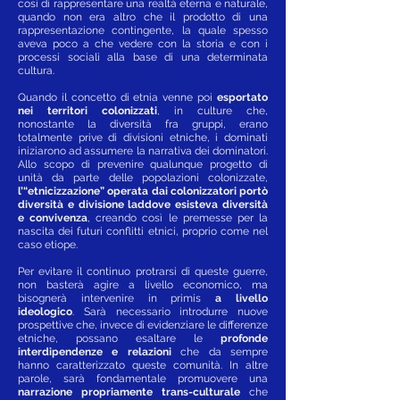
così di rappresentare una realtà eterna e naturale,
quando non era altro che il prodotto di una
rappresentazione contingente, la quale spesso
aveva poco a che vedere con la storia e con i
processi sociali alla base di una determinata
cultura.
Quando il concetto di etnia venne poi
esportato
nei territori colonizzati
, in culture che,
nonostante la diversità fra gruppi, erano
totalmente prive di divisioni etniche, i dominati
iniziarono ad assumere la narrativa dei dominatori.
Allo scopo di prevenire qualunque progetto di
unità da parte delle popolazioni colonizzate,
l’“etnicizzazione” operata dai colonizzatori portò
diversità e divisione laddove esisteva diversità
e convivenza
, creando così le premesse per la
nascita dei futuri conflitti etnici, proprio come nel
caso etiope.
Per evitare il continuo protrarsi di queste guerre,
non basterà agire a livello economico, ma
bisognerà intervenire in primis
a livello
ideologico
. Sarà necessario introdurre nuove
prospettive che, invece di evidenziare le differenze
etniche, possano esaltare le
profonde
interdipendenze e relazioni
che da sempre
hanno caratterizzato queste comunità. In altre
parole, sarà fondamentale promuovere una
narrazione propriamente trans-culturale
che