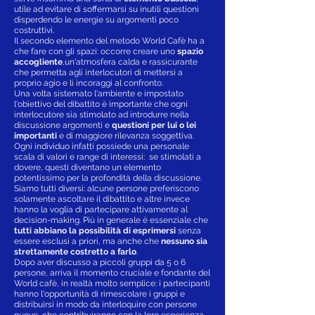
utile ad evitare di soffermarsi su inutili questioni
disperdendo le energie su argomenti poco
costruttivi.
Il secondo elemento del metodo World Cafè ha a
che fare con gli spazi: occorre creare uno
spazio
accogliente
,un'atmosfera calda e rassicurante
che permetta agli interlocutori di mettersi a
proprio agio e li incoraggi al confronto.
Una volta sistemato l'ambiente e impostato
l'obiettivo del dibattito è importante che ogni
interlocutore sia stimolato ad introdurre nella
discussione argomenti e
questioni per lui o lei
importanti
e di maggiore rilevanza soggettiva.
Ogni individuo infatti possiede una personale
scala di valori e range di interessi: se stimolati a
dovere, questi diventano un elemento
potentissimo per la profondità della discussione.
Siamo tutti diversi: alcune persone preferiscono
solamente ascoltare il dibattito e altre invece
hanno la voglia di partecipare attivamente al
decision-making. Più in generale è essenziale che
tutti abbiano la possibilità di esprimersi
senza
essere esclusi a priori, ma anche che
nessuno sia
strettamente costretto a farlo
.
Dopo aver discusso a piccoli gruppi da 5 o 6
persone, arriva il momento cruciale e fondante del
World cafè, in realtà molto semplice: i partecipanti
hanno l'opportunità di rimescolare i gruppi e
distribuirsi in modo da interloquire con persone
nuove, che contribuiranno con la loro esperienza