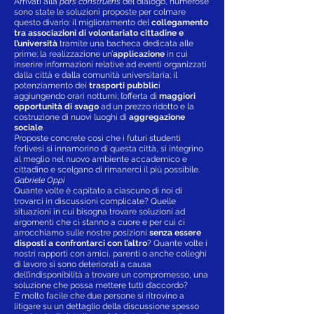
Arrivati alla
pars construens
del dialogo, numerose
sono state le soluzioni proposte per colmare
questo divario: il miglioramento del
collegamento
tra associazioni di volontariato cittadine e
l’università
tramite una bacheca dedicata alle
prime; la realizzazione un’
applicazione
in cui
inserire informazioni relative ad eventi organizzati
dalla città e dalla comunità universitaria; il
potenziamento dei
trasporti pubblic
i
aggiungendo orari notturni; l’offerta di
maggiori
opportunità di svago
ad un prezzo ridotto e la
costruzione di nuovi luoghi di
aggregazione
sociale
.
Proposte concrete così che i futuri studenti
forlivesi si innamorino di questa città, si integrino
al meglio nel nuovo ambiente accademico e
cittadino e scelgano di rimanerci il più possibile.
Gabriele Oppi
Quante volte è capitato a ciascuno di noi di
trovarci in discussioni complicate? Quelle
situazioni in cui bisogna trovare soluzioni ad
argomenti che ci stanno a cuore e per cui ci
arrocchiamo sulle nostre posizioni
senza essere
disposti a
confrontarci con l’altro
? Quante volte i
nostri rapporti con amici, parenti o anche colleghi
di lavoro si sono deteriorati a causa
dell’indisponibilità a trovare un compromesso, una
soluzione che possa mettere tutti d’accordo?
E’ molto facile che due persone si ritrovino a
litigare su un dettaglio della discussione spesso