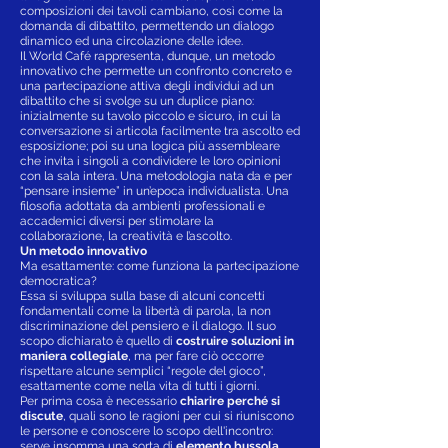
composizioni dei tavoli cambiano, così come la
domanda di dibattito, permettendo un dialogo
dinamico ed una circolazione delle idee.
Il World Café rappresenta, dunque, un metodo
innovativo che permette un confronto concreto e
una partecipazione attiva degli individui ad un
dibattito che si svolge su un duplice piano:
inizialmente su tavolo piccolo e sicuro, in cui la
conversazione si articola facilmente tra ascolto ed
esposizione; poi su una logica più assembleare
che invita i singoli a condividere le loro opinioni
con la sala intera. Una metodologia nata da e per
“pensare insieme” in un’epoca individualista. Una
filosofia adottata da ambienti professionali e
accademici diversi per stimolare la
collaborazione, la creatività e l’ascolto.
Un metodo innovativo
Ma esattamente: come funziona la partecipazione
democratica?
Essa si sviluppa sulla base di alcuni concetti
fondamentali come la libertà di parola, la non
discriminazione del pensiero e il dialogo. Il suo
scopo dichiarato è quello di
costruire soluzioni in
maniera collegiale
, ma per fare ciò occorre
rispettare alcune semplici “regole del gioco”,
esattamente come nella vita di tutti i giorni.
Per prima cosa è necessario
chiarire perché si
discute
, quali sono le ragioni per cui si riuniscono
le persone e conoscere lo scopo dell'incontro:
serve insomma una sorta di
elemento bussola
,