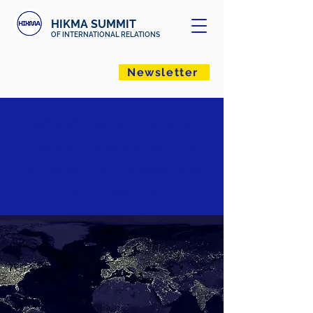
HIKMA SUMMIT
OF INTERNATIONAL RELATIONS
Newsletter
World Café: per una
partecipazione attiva
ed una conversazione
stimolante