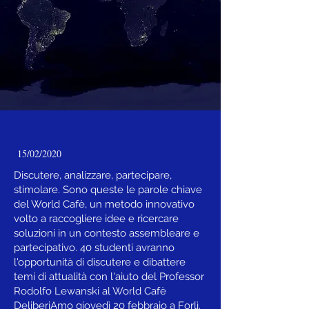
15/02/2020
Discutere, analizzare, partecipare,
stimolare. Sono queste le parole chiave
del World Cafè, un metodo innovativo
volto a raccogliere idee e ricercare
soluzioni in un contesto assembleare e
partecipativo. 40 studenti avranno
l'opportunità di discutere e dibattere
temi di attualità con l'aiuto del Professor
Rodolfo Lewanski al World Cafè
DeliberiAmo giovedì 20 febbraio a Forlì.