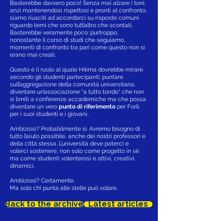
Basterebbe davvero poco! Senza mai alzare i toni,
anzi mantenendosi rispettosi e pronti al confronto,
siamo riusciti ad accordarci su risposte comuni
riguardo temi che sono tutt’altro che scontati.
Basterebbe veramente poco: purtroppo,
nonostante il corso di studi che seguiamo,
momenti di confronto tra pari come questo non si
erano mai creati.
Questo è il ruolo al quale Hikma dovrebbe mirare
secondo gli studenti partecipanti: puntare
sull’aggregazione della comunità universitaria,
diventare un’associazione “a tutto tondo” che non
si limiti a conferenze accademiche ma che possa
diventare un vero
punto di riferimento
per Forlì,
per i suoi studenti e i giovani.
Ambiziosi? Probabilmente sì. Avremo bisogno di
tutto l’aiuto possibile, anche dei nostri professori e
della città stessa. L’università deve poterci e
volerci sostenere, non solo come progetto in sé
ma come studenti volenterosi e attivi, creativi,
dinamici.
Ambiziosi? Certamente.
Ma solo chi punta alle stelle può volare.
Back to the archive
Latest articles