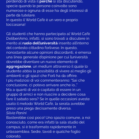
perdendo di vista il
perché
si sta discutendo,
specie quando le persone coinvolte sono
numerose e ognuna di esse ha degli interessi di
parte da tutelare.
In questo il World Cafè è un vero e proprio
toccasana!
Gli studenti che hanno partecipato al World Cafè
DeliberiAmo, infatti, si sono trovati a discutere in
merito al
ruolo
dell’università
inserito all’interno
del contesto cittadino forlivese. In questo,
nonostante alcune opinioni discordanti, è emersa
una linea generale d’opinione per cui l’università
dovrebbe diventare un nuovo elemento di
aggregazione
, un
medium
attraverso il quale lo
studente abbia la possibilità di vivere al meglio gli
ambienti e gli spazi che Forlì ha da offrire.
I più maliziosi di voi commenteranno: “Sai che
conclusione, ci potevo arrivare anche io...”
Ma a quanti di voi è capitato di essere in un
gruppo di amici e non riuscire a decidere cosa
fare il sabato sera? Se in quelle occasioni aveste
usato il metodo World Cafè, la serata avrebbe
preso una piega decisamente diversa.
Silvia Panini
Basterebbe così poco! Uno spazio comune, a noi
conosciuto, come era infatti la sala studio del
campus, si è trasformato rapidamente in
un’assemblea. Sedie, tavoli e qualche foglio
colorato.