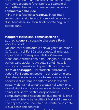
nel nuovo gruppo e favoriranno lo scambio di
prospettive diverse. Insomma, un vero e proprio
commercio delle idee.
Infine vi è la fase della
raccolta
, in cui tutti i
partecipanti si riuniscono intorno ad un tavolo e
discutono delle soluzioni finali trovate dagli altri
partecipanti.
Maggiore inclusione, comunicazione e
aggregazione: su cosa si è discusso a Forlì.
Alice Carnevali
Nel contesto stimolante e coinvolgente del World
Café, la città di Forlì è stata oggetto di un’analisi
approfondita. Consapevoli della differenza
identitaria e dimensionale tra Bologna e Forlì, noi
partecipanti abbiamo più volte sottolineato la
nostra considerazione di quest’ultima come una
“
città di passaggio
”. Noi studenti tendiamo a
vedere Forlì come un posto in cui resteremo solo
due o tre anni della nostra vita: manca quindi la
necessità di entrare in contatto con la vita del
posto. Molti tra noi tornano a casa nei week-end,
vivendo in bilico tra la casa dei genitori e la vita tra
coinquilini, senza sentire di appartenere
completamente a nessuno dei due mondi. Si crea
così una divisione tra la città di Forlì ed il campus,
che appare come un’entità a sé stante nonostante
la sua posizione centrale.