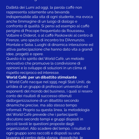
Dall’età dei Lumi ad oggi, la parola caffè non
rappresenta solamente una bevanda
indispensabile alla vita di ogni studente, ma evoca
anche l’immagine di un luogo di dialogo e
confronto di qualità. Si pensi ad esempio al caffè
parigino di Procope frequentato da Rousseau,
Voltaire e Diderot, o al caffè Paskowski al centro di
Firenze, uno spazio di incontro tra D’Annunzio,
Montale e Saba. Luoghi di dinamica interazione ed
attiva partecipazione che hanno dato vita a grandi
idee, progetti e opere.
Questo è lo spirito del World Café, un metodo
innovativo che promuove la condivisione di
opinioni e lo sviluppo di soluzioni in un clima di
rispetto reciproco ed interesse.
World Café: per un dibattito stimolante
Il World Café nacque nel 1995 negli Stati Uniti, da
un’idea di un gruppo di professori universitari ed
esponenti del mondo del business, i quali si resero
conto dei risultati di successo ottenuti
dall’organizzazione di un dibattito secondo
dinamiche precise, ma allo stesso tempo
informali. Proprio su questa linea, la metodologia
del World Cafè prevede che i partecipanti
discutono secondo tempi e gruppi disposti in
piccoli tavoli le questioni proposte dagli
organizzatori. Allo scadere del tempo, i risultati di
ogni gruppo sono raccolti e disposti su una
lavagna al centro della stanza, dopodiché, le