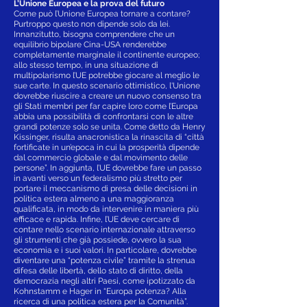
L’Unione Europea e la prova del futuro
Come può l’Unione Europea tornare a contare?
Purtroppo questo non dipende solo da lei.
Innanzitutto, bisogna comprendere che un
equilibrio bipolare Cina-USA renderebbe
completamente marginale il continente europeo;
allo stesso tempo, in una situazione di
multipolarismo l’UE potrebbe giocare al meglio le
sue carte. In questo scenario ottimistico, l'Unione
dovrebbe riuscire a creare un nuovo consenso tra
gli Stati membri per far capire loro come l’Europa
abbia una possibilità di confrontarsi con le altre
grandi potenze solo se unita. Come detto da Henry
Kissinger, risulta anacronistica la rinascita di “città
fortificate in un’epoca in cui la prosperità dipende
dal commercio globale e dal movimento delle
persone”. In aggiunta, l’UE dovrebbe fare un passo
in avanti verso un federalismo più stretto per
portare il meccanismo di presa delle decisioni in
politica estera almeno a una maggioranza
qualificata, in modo da intervenire in maniera più
efficace e rapida. Infine, l’UE deve cercare di
contare nello scenario internazionale attraverso
gli strumenti che già possiede, ovvero la sua
economia e i suoi valori. In particolare, dovrebbe
diventare una “potenza civile” tramite la strenua
difesa delle libertà, dello stato di diritto, della
democrazia negli altri Paesi, come ipotizzato da
Kohnstamm e Hager in “Europa potenza? Alla
ricerca di una politica estera per la Comunità”.