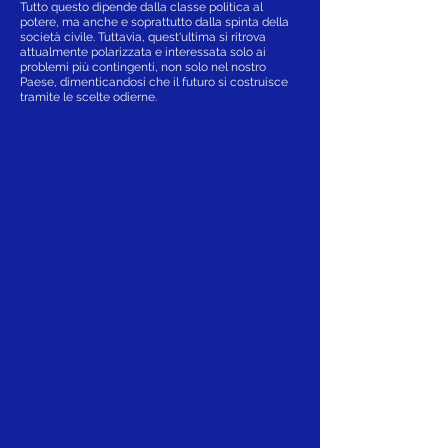
Tutto questo dipende dalla classe politica al
potere, ma anche e soprattutto dalla spinta della
società civile. Tuttavia, quest'ultima si ritrova
attualmente polarizzata e interessata solo ai
problemi più contingenti, non solo nel nostro
Paese, dimenticandosi che il futuro si costruisce
tramite le scelte odierne.