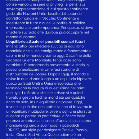
conservando una serie di privilegi, si pensi alla
sovrarappresentazione di cui questo continente
gode alle Nazioni Unite, lascito del secondo
conflitto mondiale, il Vecchio Continente è
inesistente in tutte o quasi le partite di politica
internazionale contemporanea. Per questo, si deve
riflettere sul ruolo che l’Europa può occupare nel
mondo di domani.
L’equilibrio attuale e i possibili scenari futuri
Innanzitutto, per riflettere sul tipo di equilibrio
mondiale che si sta configurando è fondamentale
capire in che mondo viviamo oggi. Dalla fine della
Seconda Guerra Mondiale, tante cose sono
cambiate. Ripercorrendo brevemente la storia, si
possono analizzare le varie fasi storiche di
distribuzione del potere. Dopo il 1945, il mondo si
divise in due, dando luogo a un equilibrio bipolare,
quello tra Stati Uniti e Unione Sovietica che
terminò con la caduta di quest’ultima nei primi
anni ‘90. Lo Stato a stelle e strisce si è quindi
trovato a gestire l’ordine mondiale per qualche
anno da solo, in un equilibrio unipolare. Oggi,
invece, si può dire con certezza che ci troviamo in
un equilibrio multipolare, ovvero con una pluralità
di centri di potere. In particolare, a fianco della
potenza americana, si sono affacciati sulla scena
mondiale,ognuno a suo modo, i cosiddetti
“BRICS”, una sigla per designare Brasile, Russia,
India, Cina e Sud Africa. Quello odierno è un