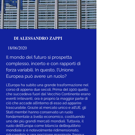
DI ALESSANDRO ZAPPI
18/06/2020
Il mondo del futuro si prospetta
complesso, incerto e con rapporti di
forza variabili. In questo, l’Unione
Europea può avere un ruolo?
L’Europa ha subito una grande trasformazione nel
corso di appena due secoli. Prima del 1900 quello
che succedeva fuori dal Vecchio Continente erano
eventi irrilevanti, ora è proprio la maggior parte di
ciò che accade all’interno di esso ad apparire
trascurabile. Grazie al mercato unico e all’UE, gli
Stati membri hanno conservato un ruolo
fondamentale a livello economico, costituendo
uno dei più grandi mercati mondiali. Tuttavia, il
ruolo dell’Europa come bilancia dell’equilibrio
mondiale si è notevolmente ridimensionato,
riducendola a una posizione marginale. Seppur