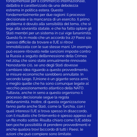
fondamentale per il commercio internazionale,
dall’altra è caratterizzato da una debolezza
estrema in politica estera. Questo
fondamentalmente per due ragioni: il processo
decisionale e la mancanza di un esercito. Il primo
problema è dovuto alla sensibilità del tema, che si
lega alla sovranità statale, e che ha fatto optare gli
Stati membri per un sistema in cui vige l’unanimità.
Questo fa in modo che un accordo tra 27 Paesi sia
spesso difficile da trovare e l’UE si ritrovi
immobilizzata con le sue stesse mani. Un esempio
può essere ritrovato nelle sanzioni imposte contro
la Russia a seguito dell’annessione della Crimea
nel 2014 che sono state annualmente rinnovate.
Nonostante ciò, se uno degli Stati dovesse
cambiare idea riguardo a questo provvedimento,
le misure economiche sarebbero annullate. In
secondo luogo, l’Unione è un gigante senza armi,
o meglio quelle che ha sono comunque legate al
vecchio posizionamento atlantico della NATO.
Tuttavia, anche in seno a questo organismo il
processo decisionale segue la regola
dell’unanimità. Inoltre, di questa organizzazione
fanno parte anche Stati, come la Turchia, con i
quali interessi l’UE si trova spesso in disaccordo,
con il risultato che l’intervento è spesso appeso ad
un filo molto sottile. Risulta chiaro come l’UE abbia
ben poche possibilità di prendere provvedimenti e
anche qualora trovi l’accordo di tutti i Paesi, le
azioni che può compiere sono limitate.