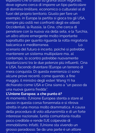
equilibrio che si basa su grandi attori regionali,
dove ognuno cerca di imporre un tipo particolare
di dominio (militare, economico o culturale) al di
fuori del proprio territorio. Giusto per fare un
esempio, in Europa la partita si gioca tra gli USA,
sempre più ostili nei confronti degli ex-alleati
Occidentali, la Russia, la Cina, che cerca di
penetrare con la nuova via della seta, e la Turchia,
un altro attore emergente molto importante
soprattutto per quanto riguarda la rotta migratoria
balcanica e mediterranea. Lo
scenario del futuro è incerto, poiché si potrebbe
mantenere un sistema multipolare ma, al
contempo, lo scontro potrebbe nuovamente
bipolarizzarsi tra le due potenze più influenti, Cina
e USA, facendo diventare l’Europa un terreno di
mera conquista. Di questa evenienza ci sono
alcune prove recenti, come quando, a fine
maggio, il ministro degli esteri Wang Yi ha
dichiarato come USA e Cina siano a “un passo da
una nuova guerra fredda”.
L’Unione Europea: a che punto è?
Al momento, l’Unione Europea stenta a stare al
passo in questa corsa forsennata e si ritrova
stretta in una morsa molto drammatica. A causa
della procedura di voto all’unanimità e di un forte
interesse nazionale, l’unità comunitaria risulta
poco credibile e rende l’UE colpevole di
immobilismo. Infatti, l’Unione sta vivendo un
grosso paradosso. Se da una parte è un attore