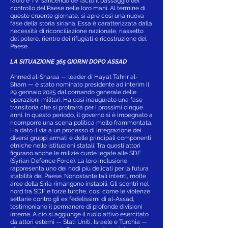
radio e TV, sancendo de facto il passaggio del
controllo del Paese nelle loro mani. Al termine di
queste cruente giornate, si apre così una nuova
fase della storia siriana. Essa è caratterizzata dalla
necessità di riconciliazione nazionale, riassetto
del potere, rientro dei rifugiati e ricostruzione del
Paese.
LA SITUAZIONE 365 GIORNI DOPO ASSAD
Ahmed al-Sharaa — leader di Hayat Tahrir al-
Sham — è stato nominato presidente ad interim il
29 gennaio 2025 dal comando generale delle
operazioni militari. Ha così inaugurato una fase
transitoria che si protrarrà per i prossimi cinque
anni. In questo periodo, il governo si è impegnato a
ricomporre una scena politica molto frammentata.
Ha dato il via a un processo di integrazione dei
diversi gruppi armati e delle principali componenti
etniche nelle istituzioni statali. Tra questi attori
figurano anche le milizie curde legate alle SDF
(Syrian Defence Force). La loro inclusione
rappresenta uno dei nodi più delicati per la futura
stabilità del Paese. Nonostante tali intenti, molte
aree della Siria rimangono instabili. Gli scontri nel
nord tra SDF e forze turche, così come le violenze
settarie contro gli ex fedelissimi di al-Assad,
testimoniano il permanere di profonde divisioni
interne. A ciò si aggiunge il ruolo attivo esercitato
da attori esterni — Stati Uniti, Israele e Turchia —