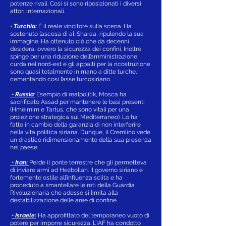
potenze rivali. Così si sono riposizionati i diversi
attori internazionali.
•
Turchia:
È il reale vincitore sulla scena. Ha
sostenuto l’ascesa di al-Sharaa, ripulendo la sua
immagine. Ha ottenuto ciò che da decenni
desidera, ovvero la sicurezza dei confini. Inoltre,
spinge per una riduzione dell’amministrazione
curda nel nord-est e gli appalti per la ricostruzione
sono quasi totalmente in mano a ditte turche,
cementando così l’asse turcosiriano.
• Russia
:
Esempio di realpolitik, Mosca ha
sacrificato Assad per mantenere le basi presenti
(Hmeimim e Tartus, che sono vitali per una
proiezione strategica sul Mediterraneo). Lo ha
fatto in cambio della garanzia di non interferire
nella vita politica siriana. Dunque, il Cremlino vede
un drastico ridimensionamento della sua presenza
nel paese.
• Iran:
Perde il ponte terrestre che gli permetteva
di inviare armi ad Hezbollah. Il governo siriano è
fortemente ostile all’influenza sciita e ha
proceduto a smantellare le reti della Guardia
Rivoluzionaria che adesso si limita alla
destabilizzazione delle aree di confine.
• Israele:
Ha approfittato del temporaneo vuoto di
potere per imporre sicurezza. L’IAF ha condotto