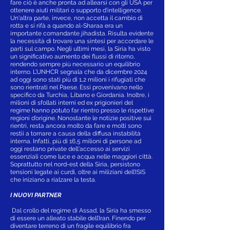
fare ciò è anche pronta ad allearsi con gli USA per
ottenere aiuti militari o supporto d’intelligence.
Un'altra parte, invece, non accetta il cambio di
rotta e si rifà a quando al-Sharaa era un
importante comandante jihadista. Risulta evidente
la necessità di trovare una sintesi per accordare le
parti sul campo. Negli ultimi mesi, la Siria ha visto
un significativo aumento dei flussi di ritorno,
rendendo sempre più necessario un equilibrio
interno. L’UNHCR segnala che da dicembre 2024
ad oggi sono stati più di 1,2 milioni i rifugiati che
sono rientrati nel Paese. Essi provenivano nello
specifico da Turchia, Libano e Giordania. Inoltre, i
milioni di sfollati interni ed ex prigionieri del
regime hanno potuto far rientro presso le rispettive
regioni d’origine. Nonostante le notizie positive sui
rientri, resta ancora molto da fare e molti sono
restii a tornare a causa della diffusa instabilità
interna. Infatti, più di 16,5 milioni di persone ad
oggi restano private dell'accesso ai servizi
essenziali come luce e acqua nelle maggiori città.
Soprattutto nel nord-est della Siria, persistono
tensioni legate ai curdi, oltre ai miliziani dell’ISIS
che iniziano a rialzare la testa.
I NUOVI PARTNER
Dal crollo del regime di Assad, la Siria ha smesso
di essere un alleato stabile dell’Iran. Finendo per
diventare terreno di un fragile equilibrio fra