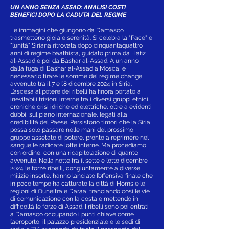
UN ANNO SENZA ASSAD: ANALISI COSTI
BENEFICI DOPO LA CADUTA DEL REGIME
Le immagini che giungono da Damasco
trasmettono gioia e serenità. Si celebra la "Pace" e
"l’unità" Siriana ritrovata dopo cinquantaquattro
anni di regime baathista, guidato prima da Hafiz
al-Assad e poi da Bashar al-Assad. A un anno
dalla fuga di Bashar al-Assad a Mosca, è
necessario tirare le somme del regime change
avvenuto tra il 7 e l’8 dicembre 2024 in Siria.
L’ascesa al potere dei ribelli ha finora portato a
inevitabili frizioni interne tra i diversi gruppi etnici,
croniche crisi idriche ed elettriche, oltre a evidenti
dubbi, sul piano internazionale, legati alla
credibilità del Paese. Persistono timori che la Siria
possa solo passare nelle mani del prossimo
gruppo assetato di potere, pronto a reprimere nel
sangue le radicate lotte interne. Ma procediamo
con ordine, con una ricapitolazione di quanto
avvenuto. Nella notte fra il sette e l’otto dicembre
2024 le forze ribelli, congiuntamente a diverse
milizie insorte, hanno lanciato l’offensiva finale che
in poco tempo ha catturato la città di Homs e le
regioni di Quneitra e Daraa, tranciando così le vie
di comunicazione con la costa e mettendo in
difficoltà le forze di Assad. I ribelli sono poi entrati
a Damasco occupando i punti chiave come
l’aeroporto, il palazzo presidenziale e le sedi di