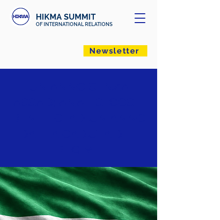
HIKMA SUMMIT
OF INTERNATIONAL RELATIONS
Newsletter
UN ANNO SENZA
ASSAD: ANALISI COSTI
BENEFICI AD UN ANNO
DALLA CADUTA DEL
REGIME