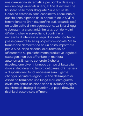
una campagna sistematica per bombardare ogni
residuo degli arsenali siriani, al fine di evitare che
finissero nelle mani sbagliate. Sulle alture del
Golan ha esteso la zona cuscinetto. L’equilibrio di
questa zona dipende dalla capacità delle SDF di
tenere lontano l’Iran dal confine sud, creando così
un tacito patto di non aggressione. La Siria di oggi
è liberata ma a sovranità limitata, con dei vicini
diffidenti che ne sorvegliano i confini e la
necessità di ritrovare un equilibrio interno che ne
possa garantire lo sviluppo politico-sociale. Ma la
transizione democratica ha un costo importante
per la Siria, dopo decenni di autocrazia ed
affidamento su politiche mono produttive legate al
captagon, non può affrontare in maniera
autonoma. Il rischio concreto è che la
ricostruzione diventi il nuovo campo di battaglia
dove si decideranno le sorti del paese: chi metterà
a disposizione i fondi necessari sarà il game
changer per intere regioni. La fine dell’impero di
Assad ha terminato una lunga e cruenta guerra
civile, ma senza un piano serio di sviluppo slegato
da interessi strategici stranieri , la pace ritrovata
rischia di essere solo effimera.