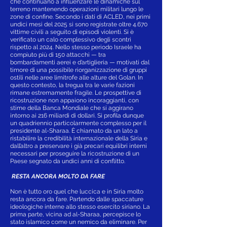
che continuano a influenzare le dinamiche sul
terreno mantenendo operazioni militari lungo le
zone di confine. Secondo i dati di ACLED, nei primi
undici mesi del 2025 si sono registrate oltre 4.670
vittime civili a seguito di episodi violenti. Si è
verificato un calo complessivo degli scontri
rispetto al 2024. Nello stesso periodo Israele ha
compiuto più di 150 attacchi — tra
bombardamenti aerei e d’artiglieria — motivati dal
timore di una possibile riorganizzazione di gruppi
ostili nelle aree limitrofe alle alture del Golan. In
questo contesto, la tregua tra le varie fazioni
rimane estremamente fragile. Le prospettive di
ricostruzione non appaiono incoraggianti, con
stime della Banca Mondiale che si aggirano
intorno ai 216 miliardi di dollari. Si profila dunque
un quadriennio particolarmente complesso per il
presidente al-Sharaa. È chiamato da un lato a
ristabilire la credibilità internazionale della Siria e
dall’altro a preservare i già precari equilibri interni
necessari per proseguire la ricostruzione di un
Paese segnato da undici anni di conflitto.
RESTA ANCORA MOLTO DA FARE
Non è tutto oro quel che luccica e in Siria molto
resta ancora da fare. Partendo dalle spaccature
ideologiche interne allo stesso esercito siriano. La
prima parte, vicina ad al-Sharaa, percepisce lo
stato islamico come un nemico da eliminare. Per