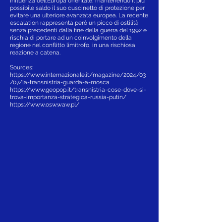
influenza dell’Europa orientale, mantenendo il più
possibile saldo il suo cuscinetto di protezione per
evitare una ulteriore avanzata europea. La recente
escalation rappresenta però un picco di ostilità
senza precedenti dalla fine della guerra del 1992 e
rischia di portare ad un coinvolgimento della
regione nel conflitto limitrofo, in una rischiosa
reazione a catena.
Sources:
https://www.internazionale.it/magazine/2024/03
/07/la-transnistria-guarda-a-mosca
https://www.geopop.it/transnistria-cose-dove-si-
trova-importanza-strategica-russia-putin/
https://www.osw.waw.pl/