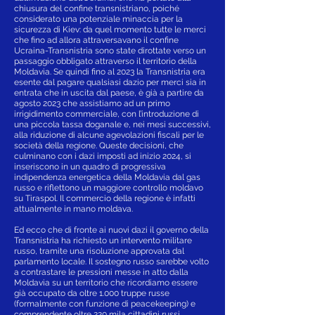
chiusura del confine transnistriano, poiché
considerato una potenziale minaccia per la
sicurezza di Kiev: da quel momento tutte le merci
che fino ad allora attraversavano il confine
Ucraina-Transnistria sono state dirottate verso un
passaggio obbligato attraverso il territorio della
Moldavia. Se quindi fino al 2023 la Transnistria era
esente dal pagare qualsiasi dazio per merci sia in
entrata che in uscita dal paese, è già a partire da
agosto 2023 che assistiamo ad un primo
irrigidimento commerciale, con l’introduzione di
una piccola tassa doganale e, nei mesi successivi,
alla riduzione di alcune agevolazioni fiscali per le
società della regione. Queste decisioni, che
culminano con i dazi imposti ad inizio 2024, si
inseriscono in un quadro di progressiva
indipendenza energetica della Moldavia dal gas
russo e riflettono un maggiore controllo moldavo
su Tiraspol. Il commercio della regione è infatti
attualmente in mano moldava.
Ed ecco che di fronte ai nuovi dazi il governo della
Transnistria ha richiesto un intervento militare
russo, tramite una risoluzione approvata dal
parlamento locale. Il sostegno russo sarebbe volto
a contrastare le pressioni messe in atto dalla
Moldavia su un territorio che ricordiamo essere
già occupato da oltre 1.000 truppe russe
(formalmente con funzione di peacekeeping) e
comprendente oltre 220 mila cittadini russi.