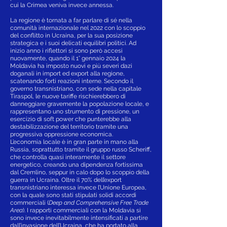
cui la Crimea veniva invece annessa.
La regione è tornata a far parlare di sé nella
comunità internazionale nel 2022 con lo scoppio
del conflitto in Ucraina, per la sua posizione
strategica e i suoi delicati equilibri politici. Ad
inizio anno i riflettori si sono però accesi
nuovamente, quando il 1° gennaio 2024 la
Moldavia ha imposto nuovi e più severi dazi
doganali in import ed export alla regione,
scatenando forti reazioni interne. Secondo il
governo transnistriano, con sede nella capitale
Tiraspol, le nuove tariffe rischierebbero di
danneggiare gravemente la popolazione locale, e
rappresentano uno strumento di pressione, un
esercizio di soft power che punterebbe alla
destabilizzazione del territorio tramite una
progressiva oppressione economica.
L’economia locale è in gran parte in mano alla
Russia, soprattutto tramite il gruppo russo Scheriff,
che controlla quasi interamente il settore
energetico, creando una dipendenza fortissima
dal Cremlino, seppur in calo dopo lo scoppio della
guerra in Ucraina. Oltre il 70% dell’export
transnistriano interessa invece l’Unione Europea,
con la quale sono stati stipulati solidi accordi
commerciali (
Deep and Comprehensive Free Trade
Area
). I rapporti commerciali con la Moldavia si
sono invece inevitabilmente intensificati a partire
dall’invasione dell’Ucraina, che ha portato alla