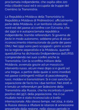
proclamata indipendente, che ospita oltre 220
mila cittadini russi ed è occupata da truppe del
Cremlino: la Transnistria.
La Repubblica Moldava della Transnistria (o
Repubblica Moldava di Pridniestrov), ufficialmente
parte della Moldavia, è un territorio situato nel
nord-est del paese al confine con l’Ucraina, che
dal 1990 si è autoproclamata repubblica
indipendente, tramite referendum. Si governa
de
facto
in modo autonomo, sebbene priva di alcun
riconoscimento internazionale da parte dei paesi
ONU. Nel 1992 sono però scoppiati i primi scontri
tra la regione separatista e la Moldavia, quando
quest’ultima ha dichiarato l’indipendenza dall’URSS
comprendendo nei suoi confini anche la
Transnistria. Con la sconfitta militare della
Moldavia, avvenuta grazie ad un massiccio
intervento russo, alcuni mesi dopo si è giunti ad
una tregua, a partire dalla quale si sono insediati
nel paese contingenti militari di peacekeeping
russi, moldavi e transnistriani. Si è così sancita la
separazione de facto tra i due territori. Nel 2006 si
è tenuto un referendum per l’adesione della
Transnistria alla Russia, che ha incontrato il parere
positivo del 95% della popolazione, ma il cui
risultato non è stato riconosciuto a livello
internazionale. Allo stesso tempo, nel 2014, è stata
la Russia stessa a rifiutare le istanze di annessione
presentate dalla regione, nello stesso periodo in