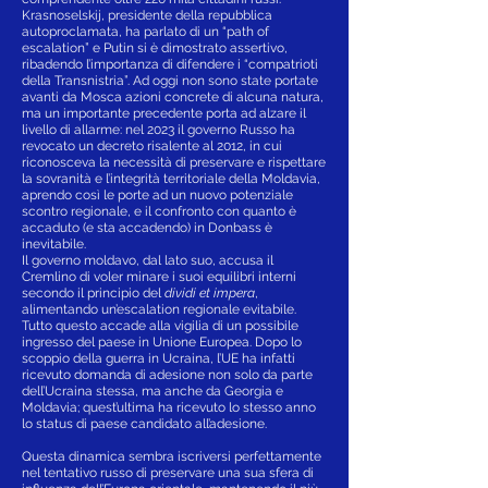
Krasnoselskij, presidente della repubblica
autoproclamata, ha parlato di un “path of
escalation” e Putin si è dimostrato assertivo,
ribadendo l’importanza di difendere i “compatrioti
della Transnistria”. Ad oggi non sono state portate
avanti da Mosca azioni concrete di alcuna natura,
ma un importante precedente porta ad alzare il
livello di allarme: nel 2023 il governo Russo ha
revocato un decreto risalente al 2012, in cui
riconosceva la necessità di preservare e rispettare
la sovranità e l’integrità territoriale della Moldavia,
aprendo così le porte ad un nuovo potenziale
scontro regionale, e il confronto con quanto è
accaduto (e sta accadendo) in Donbass è
inevitabile.
Il governo moldavo, dal lato suo, accusa il
Cremlino di voler minare i suoi equilibri interni
secondo il principio del
dividi et impera
,
alimentando un’escalation regionale evitabile.
Tutto questo accade alla vigilia di un possibile
ingresso del paese in Unione Europea. Dopo lo
scoppio della guerra in Ucraina, l’UE ha infatti
ricevuto domanda di adesione non solo da parte
dell’Ucraina stessa, ma anche da Georgia e
Moldavia; quest’ultima ha ricevuto lo stesso anno
lo status di paese candidato all’adesione.
Questa dinamica sembra iscriversi perfettamente
nel tentativo russo di preservare una sua sfera di