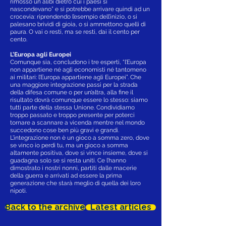
rimosso un alibi dietro cui i paesi si
nascondevano” e si potrebbe arrivare quindi ad un
crocevia: riprendendo l’esempio dell’inizio, o si
palesano brividi di gioia, o si ammettono quelli di
paura. O vai o resti, ma se resti, dai il cento per
cento.
L’Europa agli Europei
Comunque sia, concludono i tre esperti, “l’Europa
non appartiene né agli economisti né tantomeno
ai militari: l’Europa appartiene agli Europei”. Che
una maggiore integrazione passi per la strada
della difesa comune o per un’altra, alla fine il
risultato dovrà comunque essere lo stesso: siamo
tutti parte della stessa Unione. Condividiamo
troppo passato e troppo presente per poterci
tornare a scannare a vicenda mentre nel mondo
succedono cose ben più gravi e grandi.
L’integrazione non è un gioco a somma zero, dove
se vinco io perdi tu, ma un gioco a somma
altamente positiva, dove si vince insieme, dove si
guadagna solo se si resta uniti. Ce l’hanno
dimostrato i nostri nonni, partiti dalle macerie
della guerra e arrivati ad essere la prima
generazione che starà meglio di quella dei loro
nipoti.
Back to the archive
Latest articles