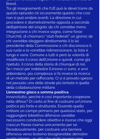
Brexit.
Tra gli insegnamenti che l’UE può (e deve) trarre da
questo episodio c’è sicuramente questo: che così
non si può andare avanti. La direzione in cui
procedere è diametralmente opposta a seconda
dell’opinione del singolo: da chi vorrebbe meno
integrazione a chi invece sogna, come forse
Churchill, di chiamarci “stati federati” un giorno; da
chi vorrebbe eleggere direttamente il (o la)
presidente della Commissione a chi disconosce il
suo ruolo e lo vorrebbe ridimensionare, la lista è
lunga e varia. Comune a tutti è però la volontà di
modificare il corso dell’Unione e quindi, come già
ripetuto, il corso della storia di chiunque di noi.
Se i mezzi per indebolire l’Unione ci sono, e anzi
abbondano, più complessa si fa invece la ricerca
di un metodo per rafforzarla. Ci si è provato spesso
nel passato: una delle strade più tentate è quella
della collaborazione militare.
L’ennesimo gioco a somma positiva
Innanzitutto, perché è così importante cooperare
nella difesa? Di certo al fine di costruire un’Unione
politica più forte e strutturata. Essendo quello
militare un campo primario per qualsiasi stato, per
raggiungere l’obiettivo difensivo sarebbe
necessario condividere obiettivi e risorse che oggi
ciascun Paese riserva unicamente per sé.
Paradossalmente, per costruire una barriera
difensiva verso l’esterno bisognerebbe demolire
quelle interne, un atto che molti governi oggi