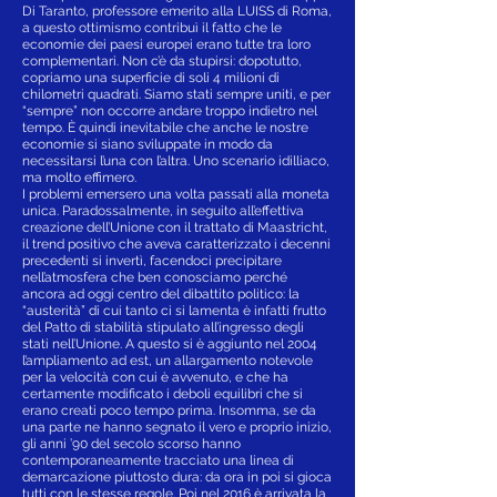
Di Taranto, professore emerito alla LUISS di Roma,
a questo ottimismo contribuì il fatto che le
economie dei paesi europei erano tutte tra loro
complementari. Non c’è da stupirsi: dopotutto,
copriamo una superficie di soli 4 milioni di
chilometri quadrati. Siamo stati sempre uniti, e per
“sempre” non occorre andare troppo indietro nel
tempo. È quindi inevitabile che anche le nostre
economie si siano sviluppate in modo da
necessitarsi l’una con l’altra. Uno scenario idilliaco,
ma molto effimero.
I problemi emersero una volta passati alla moneta
unica. Paradossalmente, in seguito all’effettiva
creazione dell’Unione con il trattato di Maastricht,
il trend positivo che aveva caratterizzato i decenni
precedenti si invertì, facendoci precipitare
nell’atmosfera che ben conosciamo perché
ancora ad oggi centro del dibattito politico: la
“austerità” di cui tanto ci si lamenta è infatti frutto
del Patto di stabilità stipulato all’ingresso degli
stati nell’Unione. A questo si è aggiunto nel 2004
l’ampliamento ad est, un allargamento notevole
per la velocità con cui è avvenuto, e che ha
certamente modificato i deboli equilibri che si
erano creati poco tempo prima. Insomma, se da
una parte ne hanno segnato il vero e proprio inizio,
gli anni ’90 del secolo scorso hanno
contemporaneamente tracciato una linea di
demarcazione piuttosto dura: da ora in poi si gioca
tutti con le stesse regole. Poi nel 2016 è arrivata la