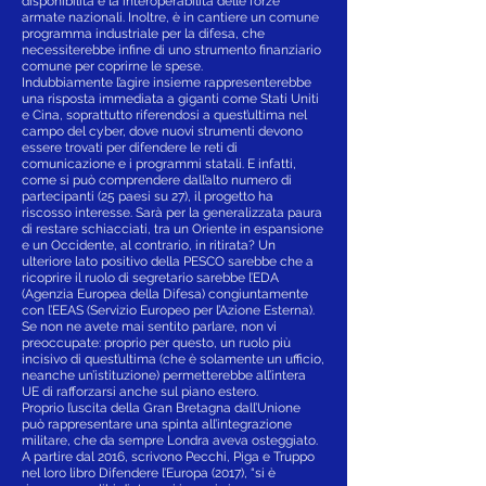
disponibilità e la interoperabilità delle forze
armate nazionali. Inoltre, è in cantiere un comune
programma industriale per la difesa, che
necessiterebbe infine di uno strumento finanziario
comune per coprirne le spese.
Indubbiamente l’agire insieme rappresenterebbe
una risposta immediata a giganti come Stati Uniti
e Cina, soprattutto riferendosi a quest’ultima nel
campo del cyber, dove nuovi strumenti devono
essere trovati per difendere le reti di
comunicazione e i programmi statali. E infatti,
come si può comprendere dall’alto numero di
partecipanti (25 paesi su 27), il progetto ha
riscosso interesse. Sarà per la generalizzata paura
di restare schiacciati, tra un Oriente in espansione
e un Occidente, al contrario, in ritirata? Un
ulteriore lato positivo della PESCO sarebbe che a
ricoprire il ruolo di segretario sarebbe l’EDA
(Agenzia Europea della Difesa) congiuntamente
con l’EEAS (Servizio Europeo per l’Azione Esterna).
Se non ne avete mai sentito parlare, non vi
preoccupate: proprio per questo, un ruolo più
incisivo di quest’ultima (che è solamente un ufficio,
neanche un’istituzione) permetterebbe all’intera
UE di rafforzarsi anche sul piano estero.
Proprio l’uscita della Gran Bretagna dall’Unione
può rappresentare una spinta all’integrazione
militare, che da sempre Londra aveva osteggiato.
A partire dal 2016, scrivono Pecchi, Piga e Truppo
nel loro libro Difendere l’Europa (2017), “si è