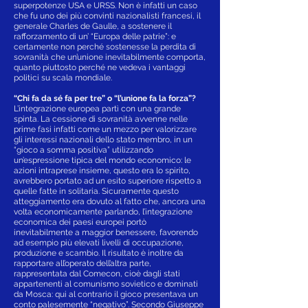
superpotenze USA e URSS. Non è infatti un caso
che fu uno dei più convinti nazionalisti francesi, il
generale Charles de Gaulle, a sostenere il
rafforzamento di un’ “Europa delle patrie”: e
certamente non perché sostenesse la perdita di
sovranità che un’unione inevitabilmente comporta,
quanto piuttosto perché ne vedeva i vantaggi
politici su scala mondiale.
“Chi fa da sé fa per tre” o “l’unione fa la forza”?
L’integrazione europea partì con una grande
spinta. La cessione di sovranità avvenne nelle
prime fasi infatti come un mezzo per valorizzare
gli interessi nazionali dello stato membro, in un
“gioco a somma positiva” utilizzando
un’espressione tipica del mondo economico: le
azioni intraprese insieme, questo era lo spirito,
avrebbero portato ad un esito superiore rispetto a
quelle fatte in solitaria. Sicuramente questo
atteggiamento era dovuto al fatto che, ancora una
volta economicamente parlando, l’integrazione
economica dei paesi europei portò
inevitabilmente a maggior benessere, favorendo
ad esempio più elevati livelli di occupazione,
produzione e scambio. Il risultato è inoltre da
rapportare all’operato dell’altra parte,
rappresentata dal Comecon, cioè dagli stati
appartenenti al comunismo sovietico e dominati
da Mosca: qui al contrario il gioco presentava un
conto palesemente “negativo”. Secondo Giuseppe