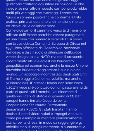
giudicano contrario agli interessi nazionali e che
invece, se non altro in questo campo, produrrebbe
molti più vantaggi che svantaggi. L’ennesimo
“gioco a somma positiva” che conferma l’utilità
pratica, prima ancora che la dimensione morale
ed ideale, della collaborazione.
Come dicevamo, il cammino verso la dimensione
militare dell’Unione potrebbe essere paragonato
ad una corsa con numerosi ostacoli. Ci si provò
con la cosiddetta Comunità Europea di Difesa nel
1952, idea affossata dall’Assemblea Nazionale
francese, e da lì il ruolo di difensore dell’Europa
venne designato alla NATO: ma con il crescente
spostamento attuale ad est del baricentro
geopolitico ed economico, anche la nostra Unione
dovrebbe iniziare ad aggiornare il suo ruolo nel
mondo. Un appoggio incontrastato dagli Stati Uniti
di Trump è oggi più che mai volatile, ma anche
all’interno dell’UE stessa i leader non sono coesi.
Il 2017 invece si è concluso con un passo avanti da
parte di quasi tutti i membri. Nel dicembre di
quell’anno i capi di stato e di governo di 25 stati
europei hanno firmato l’accordo per la
Cooperazione Strutturata Permanente,
denominata PESCO. Gli stati firmatari hanno
deciso di condividere valori e impegni vincolanti,
come per esempio aumentare periodicamente i
bilanci per la difesa, in modo da raggiungere gli
obiettivi stabiliti congiuntamente, o aumentare la