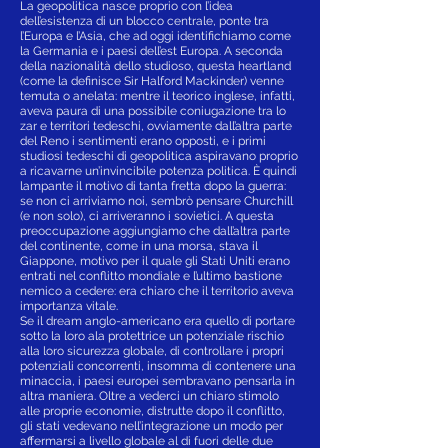
La geopolitica nasce proprio con l’idea
dell’esistenza di un blocco centrale, ponte tra
l’Europa e l’Asia, che ad oggi identifichiamo come
la Germania e i paesi dell’est Europa. A seconda
della nazionalità dello studioso, questa heartland
(come la definisce Sir Halford Mackinder) venne
temuta o anelata: mentre il teorico inglese, infatti,
aveva paura di una possibile coniugazione tra lo
zar e territori tedeschi, ovviamente dall’altra parte
del Reno i sentimenti erano opposti, e i primi
studiosi tedeschi di geopolitica aspiravano proprio
a ricavarne un’invincibile potenza politica. È quindi
lampante il motivo di tanta fretta dopo la guerra:
se non ci arriviamo noi, sembrò pensare Churchill
(e non solo), ci arriveranno i sovietici. A questa
preoccupazione aggiungiamo che dall’altra parte
del continente, come in una morsa, stava il
Giappone, motivo per il quale gli Stati Uniti erano
entrati nel conflitto mondiale e l’ultimo bastione
nemico a cedere: era chiaro che il territorio aveva
importanza vitale.
Se il dream anglo-americano era quello di portare
sotto la loro ala protettrice un potenziale rischio
alla loro sicurezza globale, di controllare i propri
potenziali concorrenti, insomma di contenere una
minaccia, i paesi europei sembravano pensarla in
altra maniera. Oltre a vederci un chiaro stimolo
alle proprie economie, distrutte dopo il conflitto,
gli stati vedevano nell’integrazione un modo per
affermarsi a livello globale al di fuori delle due