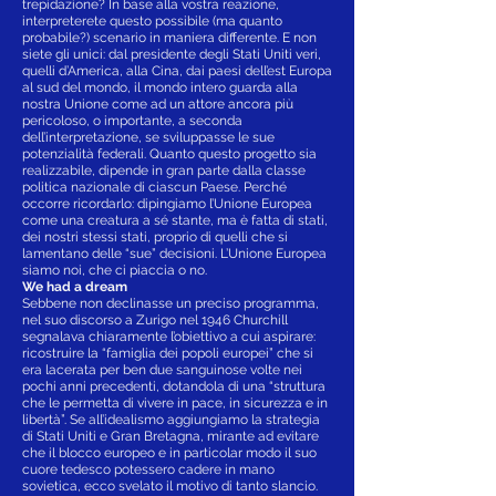
trepidazione? In base alla vostra reazione,
interpreterete questo possibile (ma quanto
probabile?) scenario in maniera differente. E non
siete gli unici: dal presidente degli Stati Uniti veri,
quelli d’America, alla Cina, dai paesi dell’est Europa
al sud del mondo, il mondo intero guarda alla
nostra Unione come ad un attore ancora più
pericoloso, o importante, a seconda
dell’interpretazione, se sviluppasse le sue
potenzialità federali. Quanto questo progetto sia
realizzabile, dipende in gran parte dalla classe
politica nazionale di ciascun Paese. Perché
occorre ricordarlo: dipingiamo l’Unione Europea
come una creatura a sé stante, ma è fatta di stati,
dei nostri stessi stati, proprio di quelli che si
lamentano delle “sue” decisioni. L’Unione Europea
siamo noi, che ci piaccia o no.
We had a dream
Sebbene non declinasse un preciso programma,
nel suo discorso a Zurigo nel 1946 Churchill
segnalava chiaramente l’obiettivo a cui aspirare:
ricostruire la “famiglia dei popoli europei” che si
era lacerata per ben due sanguinose volte nei
pochi anni precedenti, dotandola di una “struttura
che le permetta di vivere in pace, in sicurezza e in
libertà”. Se all’idealismo aggiungiamo la strategia
di Stati Uniti e Gran Bretagna, mirante ad evitare
che il blocco europeo e in particolar modo il suo
cuore tedesco potessero cadere in mano
sovietica, ecco svelato il motivo di tanto slancio.