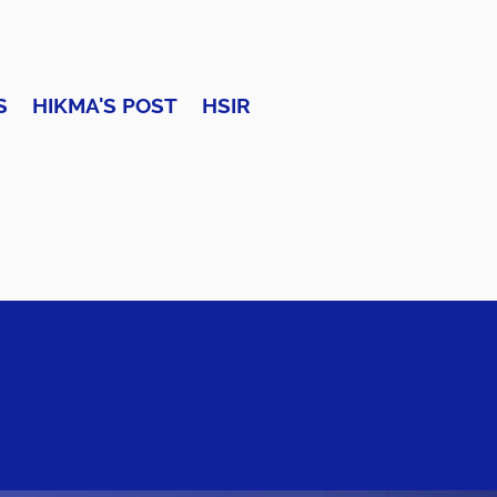
S
HIKMA'S POST
HSIR
e