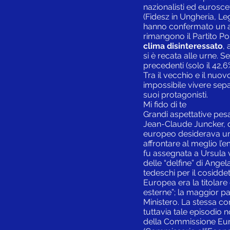
nazionalisti ed euroscet
(Fidesz in Ungheria, Leg
hanno confermato un as
rimangono il Partito Po
clima disinteressato
, 
si è recata alle urne. S
precedenti (solo il 42,6
Tra il vecchio e il nuov
impossibile vivere separ
suoi protagonisti.
Mi fido di te
Grandi aspettative pes
Jean-Claude Juncker, det
europeo desiderava un
affrontare al meglio l’
fu assegnata a Ursula v
delle “delfine” di Ange
tedeschi per il cosidd
Europea era la titolare 
esterne”; la maggior par
Ministero. La stessa co
tuttavia tale episodio
della Commissione Europ