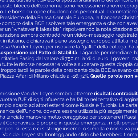
esto blocco dell’economia sono necessarie manovre coragg
euro. Le borse europee chiudono con percentuali drammatiche 
a Presidente della Banca Centrale Europea, la francese Christi
è compito della BCE risolvere tale emergenza e che non avev
r un “whatever it takes bis”, rispolverando la nota citazione
hiarazione sembra contraddire un video-messaggio registrato 
, in italiano, dichiarava il pieno sostegno europeo all’Italia 
essa Von der Leyen, per risolvere la “gaffe” della collega, ha
sospensione del Patto di Stabilità
. Lagarde, per rimediare, 
antitative Easing dal valore di 750 miliardi di euro. I governi 
e tutte le risorse necessarie volte a superare questa doppia cri
troppo tardi: le parole della presidente della BCE avevano c
Piazza Affari di Milano chiude a -16,92%.
Quelle parole non 
mmissione Von der Leyen sembra ottenere
risultati contraddit
uotare l’UE di ogni influenza e ha fallito nel tentativo di argin
mpio spazio ad attori esterni come Russia e Turchia. La carta
manica dell’Unione, doveva essere utilizzata più saggiamente 
 ha lanciato manovre molto coraggiose per sostenere i Paesi i
 è il Coronavirus. E proprio in questa emergenza, molti pensano
eo: si resta e ci si stringe insieme, o si molla e non si va pi
. Von der Leyen sta fronteggiando sfide che farebbero trema