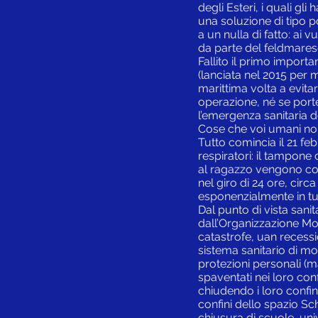
degli Esteri, i quali gl
una soluzione di tipo po
a un nulla di fatto: ai
da parte del feldmaresci
Fallito il primo impor
(lanciata nel 2015 per mo
marittima volta a evitar
operazione, né se port
l’emergenza sanitaria 
Cose che voi umani n
Tutto comincia il 21 f
respiratori: il tampone
al ragazzo vengono col
nel giro di 24 ore, ci
esponenzialmente in tut
Dal punto di vista sani
dall’Organizzazione Mon
catastrofe, uan recessi
sistema sanitario di mo
protezioni personali (m
spaventati nei loro conf
chiudendo i loro confini,
confini dello spazio S
chiusura di scuole, unive