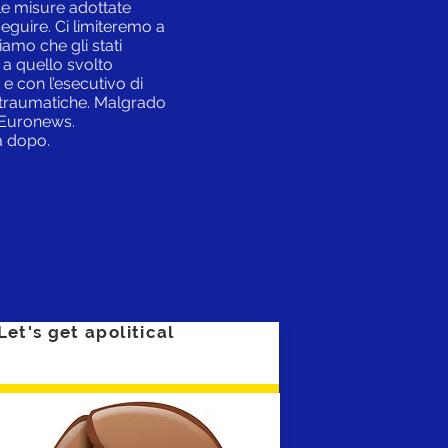
le misure adottate
eguire. Ci limiteremo a
iamo che gli stati
a quello svolto
e con l’esecutivo di
o traumatiche. Malgrado
 Euronews.
rà dopo.
Let's get apolitical