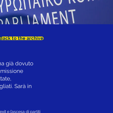
Back to the archive
ha già dovuto
ommissione
tate,
liati. Sarà in
it e l’ascesa di partiti