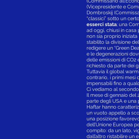
(Commissario all’Econo
(Vicepresidente e Commi
Dombroskij (Commissario 
“classici” sotto un cert
esserci stata
; una Com
ad oggi, chiusi in cas
non sia proprio inizia
stabilito la divisione d
redigere un “Green Dea
e le degenerazioni do
delle emissioni di CO2 
richiesto da parte dei 
Tuttavia il global war
contrario, i primi mesi 
impensabili fino a qualc
Ci vediamo al secondo
Il mese di gennaio del
parte degli USA e una pe
Haftar hanno caratteri
un vuoto appello a scon
una posizione favorevole
dell’Unione Europea per
compito: da un lato, vi
dall’altro ristabilire u