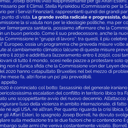
mia), Josep Borrell (Alto Rappresentante per gli Affari Ester
ssario per il Clima), Stella Kyriakidou (Commissario per la Sa
per i Servizi Finanziari), rappresntanti quindi dei grandi parti
o punto di vista.
La grande svolta radicale e progressista, 
missione la si valuta non per le ideologie politiche, ma per c
a per l’emergenza sanitaria, possiamo affermare che la Comm
ta in un buon periodo. Come il suo predecessore, anche la nuo
ella Commissione in “gruppi di lavoro”: tra questi, il più celebre
l” Europeo, ossia un programma che preveda misure volte a fr
vute al cambiamento climatico (alcune di queste misure pre
entro il 2030 e addirittura l’azzeramento entro il 2050), così 
giovani di tutto il mondo, scesi nelle piazze a protestare solo
ming non è l’unica sfida che la Commissione von der Leyen dev
del 2020 hanno catapultato Bruxelles nel bel mezzo di problemi 
he mese fa, altri forse un po’ più prevedibili.
 appello
 2020 è cominciato col botto: l’assassinio del generale irani
ricolosissima escalation del conflitto in territorio libico tra F
zato uno scoppiettante avvio del nuovo decennio. All’attacco
giurare l’uso della violenza in ambito internazionale, di fatt
 né agli USA, né all’Iran. Per quanto riguarda la crisi libica, 
 gli Affari Esteri, lo spagnolo Josep Borrell, ha dovuto svol
gilare sulla mediazione tra le due fazioni che si contendono il 
n embargo sulle armi che veniva costantemente violato. Borrell ha