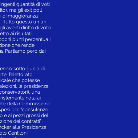
ingenti quantità di voti
to), ma gli exit poll
pi di maggioranza
E. Tutto questo un un
li aventi diritto di voto
etto ai risultati
pochi punti percentuali.
azione che rende
ea
. Partiamo però dai
ennio sotto guida di
te, l’elettorato
icale che potesse
elezioni, la presidenza
conservatori), una
tristemente nota ai
ente della Commissione
i spesi per “consulenze
to e ai pezzi grossi del
ione dei contratti”;
ncker alla Presidenza
olo Gentiloni