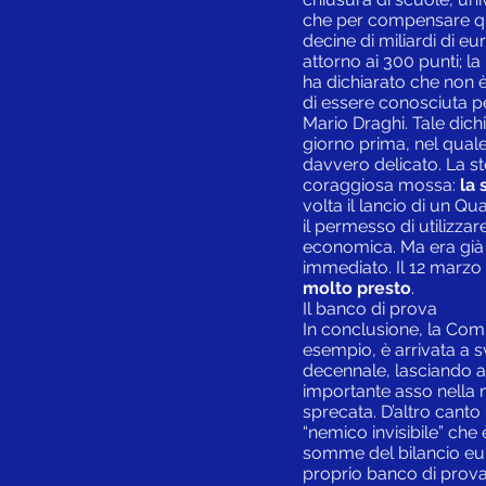
che per compensare qu
decine di miliardi di 
attorno ai 300 punti; l
ha dichiarato che non 
di essere conosciuta pe
Mario Draghi. Tale dic
giorno prima, nel quale
davvero delicato. La st
coraggiosa mossa:
la 
volta il lancio di un Qu
il permesso di utilizzar
economica. Ma era già 
immediato. Il 12 marzo 
molto presto
.
Il banco di prova
In conclusione, la Co
esempio, è arrivata a sv
decennale, lasciando a
importante asso nella 
sprecata. D’altro canto
“nemico invisibile” che
somme del bilancio europ
proprio banco di prova