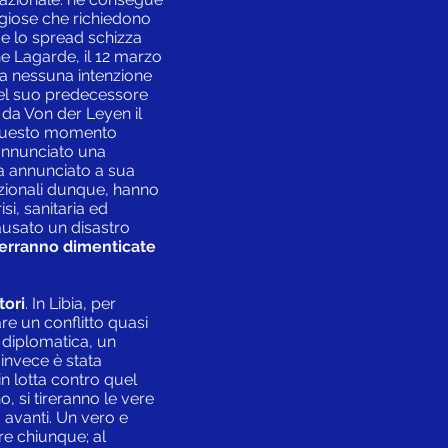
iose che richiedono
e lo spread schizza
ne Lagarde, il 12 marzo
a nessuna intenzione
 del suo predecessore
da Von der Leyen il
in questo momento
 annunciato una
ha annunciato a sua
nazionali dunque, hanno
si, sanitaria ed
ausato un disastro
verranno dimenticate
tori
. In Libia, per
are un conflitto quasi
 diplomatica, un
invece è stata
n lotta contro quel
, si tireranno le vere
ù avanti. Un vero e
re chiunque; al