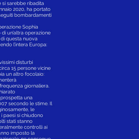
e si sarebbe ribadita
Gennaio 2020, ha portato
no seguiti bombardamenti
Operazione Sophia
io di un’altra operazione
me di questa nuova
endo l’intera Europa:
ssimi disturbi
circa 15 persone vicine
 un altro focolaio:
umenterà
frequenza giornaliera.
hiarato
i prospetta una
07 secondo le stime. Il
iginosamente, le
 i paesi si chiudono
lti stati stanno
teralmente controlli ai
anno imposto la
io nazionale: ne consegue