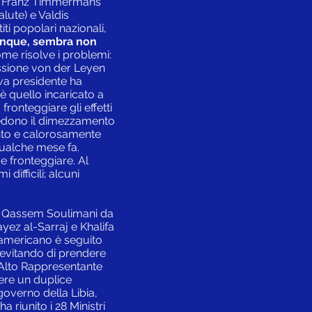
i), Franz Timmermans
lute) e Valdis
ti popolari nazionali,
dunque, sembra non
ome risolve i problemi:
issione von der Leyen
va presidente ha
 è quello incaricato a
onteggiare gli effetti
vedono il dimezzamento
tanto e calorosamente
 qualche mese fa.
e fronteggiare. Al
difficili; alcuni
ano Qassem Soulimani da
ayez al-Sarraj e Khalifa
 americano è seguito
o evitando di prendere
l’Alto Rappresentante
gere un duplice
governo della Libia,
 riunito i 28 Ministri