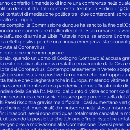
i hanno conferito il mandato di indire una conferenza nella qual
litico del conflitto. Tale conferenza, tenutasi a Berlino il 19 
 vuoti tentativi di mediazione politica tra i due contendenti so
allo su Tripoli.
tante compito, la Commissione dunque ha sancito la fine dell’
nitorare e annientare i traffici illegali di esseri umani) e l’avv
e l’afflusso di armi alla Libia. Tuttavia non si sa ancora il no
erà effetti positivi, perché una nuova emergenza sta sconvolg
dovuta al Coronavirus.
on potete neanche immaginare
ebbraio, quando un uomo di Codogno (Lombardia) accusa gravi
 dà esito positivo alla nuova malattia proveniente dalla Cina e 
pite dal Coronavirus. Contemporaneamente in Veneto scoppia
rca 58 persone risultano positive. Un numero che purtroppo a
ta Italia e che dilagherà anche in Europa, mietendo vittime a 
tario siamo di fronte ad una pandemia, come ufficialmente dic
diale della Sanità l’11 Marzo; dal punto di vista economico s
one economica che rischia di essere peggiore di quella del 20
lti Paesi riscontra gravissime difficoltà: i casi aumentano vert
ascherine, gel, medicinali) diminuiscono nella stessa misura e
ini: i trasporti aerei sono stati quasi totalmente cancellati e mo
 utilizzando la possibilità che l’Unione offre di ristabilire unila
chengen previa motivazione alla Commissione. Diversi paesi h
rsità, attività e il divieto di spostarsi all’interno del territor