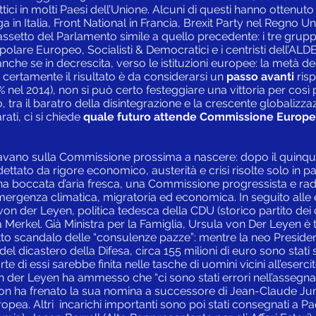
tici in molti Paesi dell’Unione. Alcuni di questi hanno ottenuto 
a in Italia, Front National in Francia, Brexit Party nel Regno Uni
setto del Parlamento simile a quello precedente: i tre grup
polare Europeo, Socialisti & Democratici e i centristi dell’ALD
anche se in decrescita, verso le istituzioni europee: la metà deg
e certamente il risultato è da considerarsi un
passo avanti
risp
% nel 2014), non si può certo festeggiare una vittoria per così 
o, tra il baratro della disintegrazione e la crescente globalizz
ati, ci si chiede
quale futuro attende Commissione Europ
avano sulla Commissione prossima a nascere: dopo il quinqu
tato da rigore economico, austerità e crisi risolte solo in par
a boccata d’aria fresca, una Commissione progressista e rad
emergenza climatica, migratoria ed economica. In seguito alle 
on der Leyen, politica tedesca della CDU (storico partito dei 
la Merkel. Già Ministra per la Famiglia, Ursula von Der Leyen è 
etto scandalo delle “consulenze pazze”: mentre la neo Presid
del dicastero della Difesa, circa 155 milioni di euro sono stat
te di essi sarebbe finita nelle tasche di uomini vicini all’eserci
n der Leyen ha ammesso che “ci sono stati errori nell’assegnaz
 non ha frenato la sua nomina a successore di Jean-Claude Ju
ea. Altri incarichi importanti sono poi stati consegnati a Pa