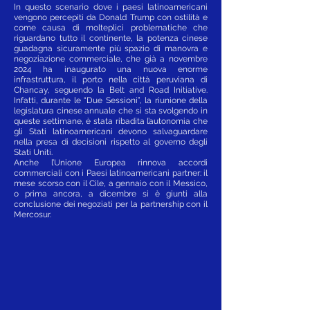
In questo scenario dove i paesi latinoamericani
vengono percepiti da Donald Trump con ostilità e
come causa di molteplici problematiche che
riguardano tutto il continente, la potenza cinese
guadagna sicuramente più spazio di manovra e
negoziazione commerciale, che già a novembre
2024 ha inaugurato una nuova enorme
infrastruttura, il porto nella città peruviana di
Chancay, seguendo la Belt and Road Initiative.
Infatti, durante le “Due Sessioni”, la riunione della
legislatura cinese annuale che si sta svolgendo in
queste settimane, è stata ribadita l’autonomia che
gli Stati latinoamericani devono salvaguardare
nella presa di decisioni rispetto al governo degli
Stati Uniti.
Anche l’Unione Europea rinnova accordi
commerciali con i Paesi latinoamericani partner: il
mese scorso con il Cile, a gennaio con il Messico,
o prima ancora, a dicembre si è giunti alla
conclusione dei negoziati per la partnership con il
Mercosur.