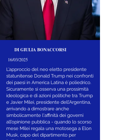
DI GIULIA BONACCORSI
16/03/2025
L’approccio del neo eletto presidente
statunitense Donald Trump nei confronti
dei paesi in America Latina è poliedrico.
Sicuramente si osserva una prossimità
ideologica e di azioni politiche tra Trump
e Javier Milei, presidente dell’Argentina,
arrivando a dimostrare anche
simbolicamente l'affinità dei governi
all’opinione pubblica - quando lo scorso
mese Milei regala una motosega a Elon
Musk, capo del dipartimento per