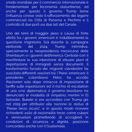
snodo mondiale per il commercio internazionale è
fondamentale per l’economia statunitense, ed
anche per questo il governo Trump teme
l’influenza cinese visto il rafforzamento dei legami
commerciali tra Città di Panama e Pechino e il
controllo di due porti sui due lati del Canale.
Uno dei temi di maggior peso e causa di forte
attrito tra i governi americani è indubbiamente la
questione migratoria. Già durante la campagna
elettorale del 2024, Trump intimidiva,
specialmente la neopresidenza messicana della
Sheinbaum e i governi dell’America Centrale con il
manifestare la sua intenzione di attuare piani di
deportazione di immigrati senza documenti. Il
trasferimento forzato dei migranti clandestini ha
suscitato differenti reazioni tra i Paesi americani: il
presidente colombiano Petro ha accolto
iNazioneri solo dopo minacce di imposizione di
tariffe sulle esportazioni ed il rischio di escalation
di una crisi diplomatica; il governo brasiliano ha
denunciato le modalità di rimpatrio; mentre in El
Salvador, Bukele si era accordato con Trump già
nel 2019 per attribuire alla nazione lo status di
“Paese terzo sicuro”, e in questo modo ricevere
richiedenti asilo di nazionalità terze come cubani
e venezuelani promettendo di accoglierli in
condizioni di sicurezza e dignità, posizione
concordata anche con il Guatemala.