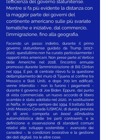
l’efficienza del governo statunitense.
Mentre si fa più evidente la distanza con
la maggior parte dei governi del
continente americano sulle più svariate
tematiche e iniziative, dal commercio,
l’immigrazione, fino alla geografia.
Facendo un passo indietro, durante il primo
governo statunitense guidato da Trump
(2017-
2021)
, quest’ultimo non ha curato particolarmente i
rapporti intra americani. Non prese parte al Vertice
delle Americhe nel 2018, l’incontro annuale
promosso durante l’amministrazione di Bill Clinton
nel 1994. E poi, di centrale rilievo fu la questione
dell’ampliamento del muro di Tijuana al confine tra
Messico e Stati Uniti, e dopo 700 km edificati,
venne interrotto - non lo furono i pagamenti -
durante il governo di Joe Biden. Eppure, dal punto
di vista commerciale, un nuovo accordo di libero
scambio è stato adottato nel 2020, in sostituzione
al Nafta, in vigore sempre dal 1994. Il trattato Stati
Uniti-Messico-Canada (USMCA), di durata prevista
di 16 anni, comporta un
boost
all’industria
automobilistica delle tre parti contraenti, e la
definizione e osservazione di standard comuni
relativi allo sviluppo sostenibile - avanzato dai
canadesi -, le condizioni lavorative e la gestione
dei dati digitali, tra le altre cose.