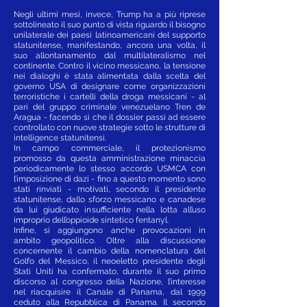
Negli ultimi mesi, invece, Trump ha a più riprese
sottolineato il suo punto di vista riguardo il bisogno
unilaterale dei paesi latinoamericani del supporto
statunitense, manifestando, ancora una volta, il
suo allontanamento dal multilateralismo nel
continente. Contro il vicino messicano, la tensione
nei dialoghi è stata alimentata dalla scelta del
governo USA di designare come organizzazioni
terroristiche i cartelli della droga messicani - al
pari del gruppo criminale venezuelano Tren de
Aragua - facendo sì che il dossier passi ad essere
controllato con nuove strategie sotto le strutture di
intelligence statunitensi.
In campo commerciale, il protezionismo
promosso da questa amministrazione minaccia
periodicamente lo stesso accordo USMCA con
l’imposizione di dazi - fino a questo momento sono
stati rinviati - motivati, secondo il presidente
statunitense, dallo sforzo messicano e canadese
da lui giudicato insufficiente nella lotta all’uso
improprio dell’oppioide sintetico fentanyl.
Infine, si aggiungono anche provocazioni in
ambito geopolitico. Oltre alla discussione
concernente il cambio della nomenclatura del
Golfo del Messico, il neoeletto presidente degli
Stati Uniti ha confermato, durante il suo primo
discorso al congresso della Nazione, l’interesse
nel riacquisire il Canale di Panama, dal 1999
ceduto alla Repubblica di Panama. Il secondo