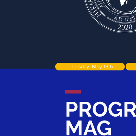
Thursday, May 13th
PROGR
MAG