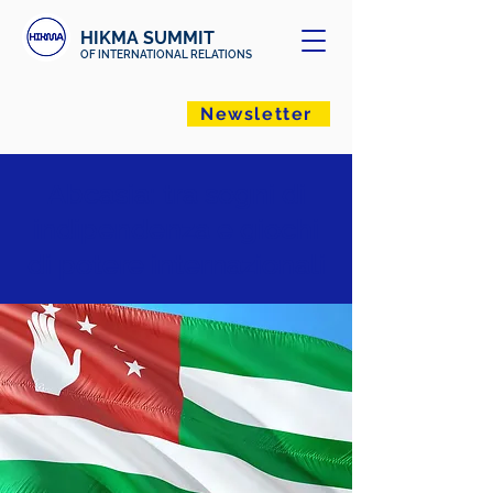
HIKMA SUMMIT
OF INTERNATIONAL RELATIONS
Newsletter
Abcasia: tra sogni di
indipendenza e giochi
di potere internazionali