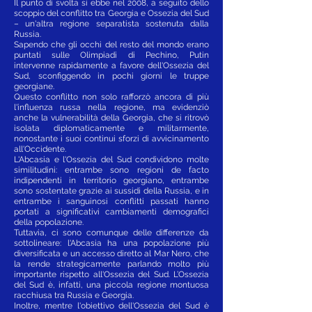
Il punto di svolta si ebbe nel 2008, a seguito dello
scoppio del conflitto tra Georgia e Ossezia del Sud
– un'altra regione separatista sostenuta dalla
Russia.
Sapendo che gli occhi del resto del mondo erano
puntati sulle Olimpiadi di Pechino, Putin
intervenne rapidamente a favore dell'Ossezia del
Sud, sconfiggendo in pochi giorni le truppe
georgiane.
Questo conflitto non solo rafforzò ancora di più
l'influenza russa nella regione, ma evidenziò
anche la vulnerabilità della Georgia, che si ritrovò
isolata diplomaticamente e militarmente,
nonostante i suoi continui sforzi di avvicinamento
all'Occidente.
L'Abcasia e l'Ossezia del Sud condividono molte
similitudini: entrambe sono regioni de facto
indipendenti in territorio georgiano, entrambe
sono sostentate grazie ai sussidi della Russia, e in
entrambe i sanguinosi conflitti passati hanno
portati a significativi cambiamenti demografici
della popolazione.
Tuttavia, ci sono comunque delle differenze da
sottolineare: l'Abcasia ha una popolazione più
diversificata e un accesso diretto al Mar Nero, che
la rende strategicamente parlando molto più
importante rispetto all'Ossezia del Sud. L’Ossezia
del Sud è, infatti, una piccola regione montuosa
racchiusa tra Russia e Georgia.
Inoltre, mentre l'obiettivo dell'Ossezia del Sud è