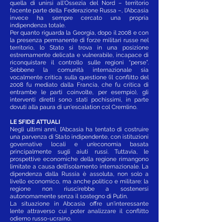
quella di unirsi all'Ossezia del Nord – territorio
facente parte della Federazione Russa –, l'Abcasia
invece ha sempre cercato una propria
indipendenza totale.
Per quanto riguarda la Georgia, dopo il 2008 e con
la presenza permanente di forze militari russe nel
territorio, lo Stato si trova in una posizione
estremamente delicata e vulnerabile, incapace di
riconquistare il controllo sulle regioni “perse”.
Sebbene la comunità internazionale sia
vocalmente critica sulla questione (il conflitto del
2008 fu mediato dalla Francia, che fu critica di
entrambe le parti coinvolte, per esempio), gli
interventi diretti sono stati pochissimi, in parte
dovuti alla paura di un'escalation col Cremlino.
LE SFIDE ATTUALI
Negli ultimi anni, l’Abcasia ha tentato di costruire
una parvenza di Stato indipendente, con istituzioni
governative locali e un’economia basata
principalmente sugli aiuti russi. Tuttavia, le
prospettive economiche della regione rimangono
limitate a causa dell’isolamento internazionale. La
dipendenza dalla Russia è assoluta, non solo a
livello economico, ma anche politico e militare: la
regione non riuscirebbe a sostenersi
autonomamente senza il sostegno di Putin.
La situazione in Abcasia offre un'interessante
lente attraverso cui poter analizzare il conflitto
odierno russo-ucraino.