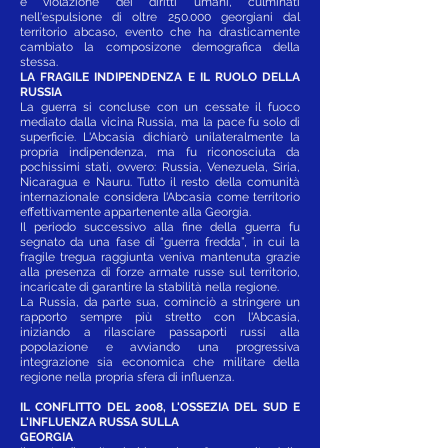
e violazione dei diritti umani, culminati
nell'espulsione di oltre 250.000 georgiani dal
territorio abcaso, evento che ha drasticamente
cambiato la composizone demografica della
stessa.
LA FRAGILE INDIPENDENZA E IL RUOLO DELLA
RUSSIA
La guerra si concluse con un cessate il fuoco
mediato dalla vicina Russia, ma la pace fu solo di
superficie. L'Abcasia dichiarò unilateralmente la
propria indipendenza, ma fu riconosciuta da
pochissimi stati, ovvero: Russia, Venezuela, Siria,
Nicaragua e Nauru. Tutto il resto della comunità
internazionale considera l'Abcasia come territorio
effettivamente appartenente alla Georgia.
Il periodo successivo alla fine della guerra fu
segnato da una fase di “guerra fredda”, in cui la
fragile tregua raggiunta veniva mantenuta grazie
alla presenza di forze armate russe sul territorio,
incaricate di garantire la stabilità nella regione.
La Russia, da parte sua, cominciò a stringere un
rapporto sempre più stretto con l'Abcasia,
iniziando a rilasciare passaporti russi alla
popolazione e avviando una progressiva
integrazione sia economica che militare della
regione nella propria sfera di influenza.
IL CONFLITTO DEL 2008, L'OSSEZIA DEL SUD E
L'INFLUENZA RUSSA SULLA
GEORGIA