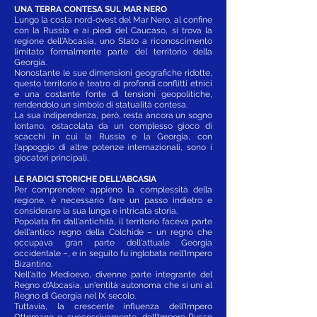
UNA TERRA CONTESA SUL MAR NERO
Lungo la costa nord-ovest del Mar Nero, al confine
con la Russia e ai piedi del Caucaso, si trova la
regione dell'Abcasia, uno Stato a riconoscimento
limitato formalmente parte del territorio della
Georgia.
Nonostante le sue dimensioni geografiche ridotte,
questo territorio è teatro di profondi conflitti etnici
e una costante fonte di tensioni geopolitiche,
rendendolo un simbolo di statualità contesa.
La sua indipendenza, però, resta ancora un sogno
lontano, ostacolata da un complesso gioco di
scacchi in cui la Russia e la Georgia, con
l'appoggio di altre potenze internazionali, sono i
giocatori principali.
LE RADICI STORICHE DELL'ABCASIA
Per comprendere appieno la complessità della
regione, è necessario fare un passo indietro e
considerare la sua lunga e intricata storia.
Popolata fin dall'antichità, il territorio faceva parte
dell'antico regno della Colchide – un regno che
occupava gran parte dell'attuale Georgia
occidentale –, e in seguito fu inglobata nell'Impero
Bizantino.
Nell'alto Medioevo, divenne parte integrante del
Regno d'Abcasia, un'entità autonoma che si unì al
Regno di Georgia nel IX secolo.
Tuttavia, la crescente influenza dell'Impero
Ottomano e, successivamente, dell'Impero Russo