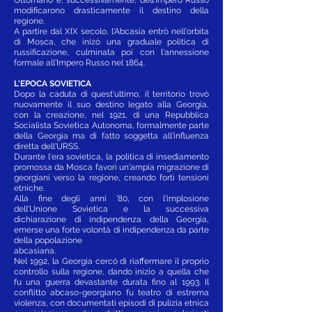
modificarono drasticamente il destino della
regione.
A partire dal XIX secolo, l'Abcasia entrò nell'orbita
di Mosca, che inizò una graduale politica di
russificazione, culminata poi con l'annessione
formale all'Impero Russo nel 1864.
L'EPOCA SOVIETICA
Dopo la caduta di quest'ultimo, il territorio trovò
nuovamente il suo destino legato alla Georgia,
con la creazione, nel 1921, di una Repubblica
Socialista Sovietica Autonoma, formalmente parte
della Georgia ma di fatto soggetta all'influenza
diretta dell'URSS.
Durante l'era sovietica, la politica di insediamento
promossa da Mosca favorì un'ampia migrazione di
georgiani verso la regione, creando forti tensioni
etniche.
Alla fine degli anni '80, con l'implosione
dell'Unione Sovietica e la successiva
dichiarazione di indipendenza della Georgia,
emerse una forte volontà di indipendenza da parte
della popolazione
abcasiana.
Nel 1992, la Georgia cercò di riaffermare il proprio
controllo sulla regione, dando inizio a quella che
fu una guerra devastante durata fino al 1993. Il
conflitto abcaso-georgiano fu teatro di estrema
violenza, con documentati episodi di pulizia etnica