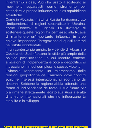
In entrambi i casi, Putin ha usato il sostegno ai
movimenti separatisti come strumento per
estendere la propria influenza nelle ex repubbliche
sovietiche.
Come in Abcasia, infatti, la Russia ha riconosciuto
l'indipendenza di regioni separatiste in Ucraina,
come Donetsk e Lugansk. La strategia di
sostenere queste regioni ha permesso alla Russia
di mantenere un'importante influenza in aree
chiave, impedendo l'integrazione di questi territori
nell'orbita occidentale.
In un contesto più ampio, le vicende di Abcasia e
Ossezia del Sud riflettono le sfide più ampie della
politica post-sovietica, in cui identità etniche,
ambizioni di indipendenza e potere geopolitico si
intrecciano in modi complessi e spesso violenti.
L'Abcasia rappresenta un microcosmo delle
tensioni geopolitiche del Caucaso, dove conflitti
etnici e interessi internazionali si scontrano da
decenni. Sebbene la regione abbia ottenuto una
forma di indipendenza de facto, il suo futuro per
ora rimane strettamente legato alla Russia e alle
dinamiche internazionali che ne influenzano la
stabilità e lo sviluppo.
Back to the archive
Latest articles