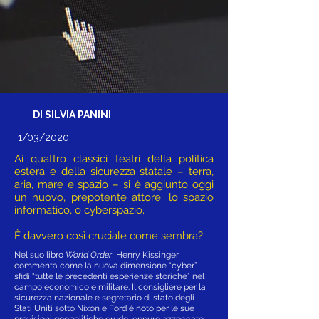
DI SILVIA PANINI
1/03/2020
Ai quattro classici teatri della politica
estera e della sicurezza statale – terra,
aria, mare e spazio – si è aggiunto oggi
un nuovo, prepotente attore: lo spazio
informatico, o cyberspazio.
È davvero così cruciale come sembra?
Nel suo libro
World Order
, Henry Kissinger
commenta come la nuova dimensione “cyber”
sfidi “tutte le precedenti esperienze storiche” nel
campo economico e militare. Il consigliere per la
sicurezza nazionale e segretario di stato degli
Stati Uniti sotto Nixon e Ford è noto per le sue
previsioni geopolitiche crude, eppure azzeccate.