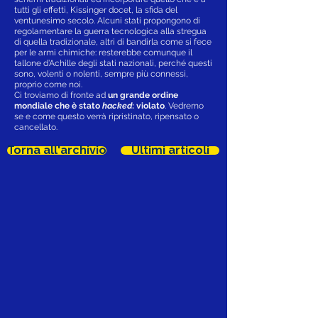
tutti gli effetti, Kissinger docet, la sfida del
ventunesimo secolo. Alcuni stati propongono di
regolamentare la guerra tecnologica alla stregua
di quella tradizionale, altri di bandirla come si fece
per le armi chimiche: resterebbe comunque il
tallone d’Achille degli stati nazionali, perché questi
sono, volenti o nolenti, sempre più connessi,
proprio come noi.
Ci troviamo di fronte ad
un grande ordine
mondiale che è stato
hacked
: violato
. Vedremo
se e come questo verrà ripristinato, ripensato o
cancellato.
Torna all'archivio
Ultimi articoli