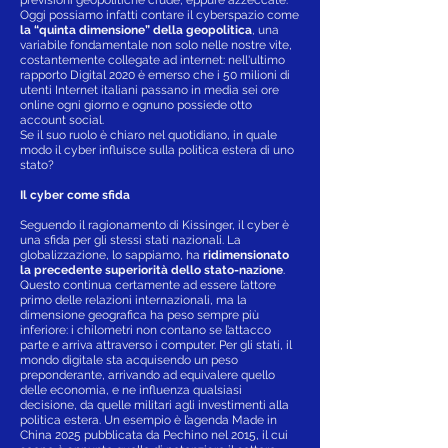
Oggi possiamo infatti contare il cyberspazio come
la “quinta dimensione” della geopolitica
, una
variabile fondamentale non solo nelle nostre vite,
costantemente collegate ad internet: nell'ultimo
rapporto Digital 2020 è emerso che i 50 milioni di
utenti Internet italiani passano in media sei ore
online ogni giorno e ognuno possiede otto
account social.
Se il suo ruolo è chiaro nel quotidiano, in quale
modo il cyber influisce sulla politica estera di uno
stato?
Il cyber come sfida
Seguendo il ragionamento di Kissinger, il cyber è
una sfida per gli stessi stati nazionali. La
globalizzazione, lo sappiamo, ha
ridimensionato
la precedente superiorità dello stato-nazione
.
Questo continua certamente ad essere l’attore
primo delle relazioni internazionali, ma la
dimensione geografica ha peso sempre più
inferiore: i chilometri non contano se l’attacco
parte e arriva attraverso i computer. Per gli stati, il
mondo digitale sta acquisendo un peso
preponderante, arrivando ad equivalere quello
delle economia, e ne influenza qualsiasi
decisione, da quelle militari agli investimenti alla
politica estera. Un esempio è l’agenda Made in
China 2025 pubblicata da Pechino nel 2015, il cui