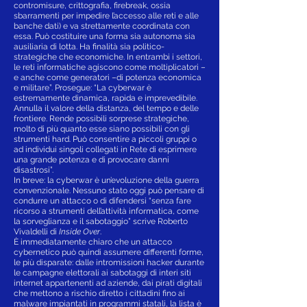
contromisure, crittografia, firebreak, ossia
sbarramenti per impedire l’accesso alle reti e alle
banche dati) e va strettamente coordinata con
essa. Può costituire una forma sia autonoma sia
ausiliaria di lotta. Ha finalità sia politico-
strategiche che economiche. In entrambi i settori,
le reti informatiche agiscono come moltiplicatori –
e anche come generatori –di potenza economica
e militare”. Prosegue: “La cyberwar è
estremamente dinamica, rapida e imprevedibile.
Annulla il valore della distanza, del tempo e delle
frontiere. Rende possibili sorprese strategiche,
molto di più quanto esse siano possibili con gli
strumenti hard. Può consentire a piccoli gruppi o
ad individui singoli collegati in Rete di esprimere
una grande potenza e di provocare danni
disastrosi”.
In breve: la cyberwar è un’evoluzione della guerra
convenzionale. Nessuno stato oggi può pensare di
condurre un attacco o di difendersi “senza fare
ricorso a strumenti dell’attività informatica, come
la sorveglianza e il sabotaggio” scrive Roberto
Vivaldelli di
Inside Over
.
È immediatamente chiaro che un attacco
cybernetico può quindi assumere differenti forme,
le più disparate: dalle intromissioni hacker durante
le campagne elettorali ai sabotaggi di interi siti
internet appartenenti ad aziende, dai pirati digitali
che mettono a rischio diretto i cittadini fino ai
malware impiantati in programmi statali, la lista è