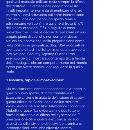
qualsiasi manuale militare resta sempre la difesa
del territorio”. La dimensione geografica resta
infatti importante: non è da dimenticare che, ad
esempio, i cavi attraverso cui corre Internet sono
cavi fisici, che occupano uno spazio reale e
attraversano veri confini: è qui che si trova il 97%
delle comunicazioni. E fu in seguito al caso
Snowden che il Brasile decise di realizzare un suo
proprio piano di cavi che non comprendesse
alcuna collaborazione, nella progettazione come
nella posizione geografica, degli USA accusati di
aver spiato cittadini di tutto il mondo attraverso la
loro National Security Agency. Quest’ultimo
esempio però ci mostra al contempo l’altra faccia
della medaglia: che un comportamento nel mondo
cyber può avere notevoli conseguenze in quello
reale.
“Dinamica, rapida e imprevedibile”
Ma esattamente, come riconoscere un attacco in
questo nuovo spazio, di fatto immateriale?
Ecco che ci viene in aiuto la definizione di cyber-
guerra offerta da Carlo Jean e dall’ex ministro
Paolo Savona nel loro libro
Intelligence Economica
(Rubettino, 2011): “La cyberwar include tutte le
forme di attacco e di difesa nel cyberspazio. È
un’estensione della guerra elettronica nei suoi
aspetti sia offensivi che difensivi (contromisure,
intercettazioni, ecc.) che difensivi (contro-