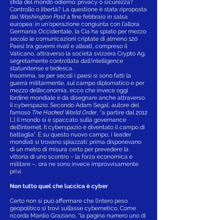
sfida del mondo odierno: privacy o sicurezza?
Controllo o libertà? La questione è stata riproposta
dal
Washington Post
a fine febbraio in salsa
europea: in un'operazione congiunta con l'allora
Germania Occidentale, la Cia ha spiato per mezzo
secolo le comunicazioni criptate di almeno 120
Paesi tra governi rivali e alleati, compreso il
Vaticano, attraverso la società svizzera Crypto Ag,
segretamente controllata dall'intelligence
statunitense e tedesca.
Insomma, se per secoli i paesi si sono fatti la
guerra militarmente, sul campo diplomatico e per
mezzo dell’economia, ecco che invece oggi
l’ordine mondiale è da disegnare anche attraverso
il cyberspazio. Secondo Adam Segal, autore del
famoso
The Hacked World Order
, “a partire dal 2012
[…] il mondo si è spaccato sulla governance
dell’Internet. Il cyberspazio è diventato il campo di
battaglia”. E su questo nuovo campo, i leader
mondiali si trovano spiazzati: prima disponevano
di un metro di misura certo per prevedere la
vittoria di uno scontro – la forza economica e
militare –, ora ne sono invece improvvisamente
privi.
Non tutto quel che luccica è cyber
Certo non si può affermare che l’intero peso
geopolitico si trovi sull’asse cybernetico. Come
ricorda Manlio Graziano, “la pagina numero uno di