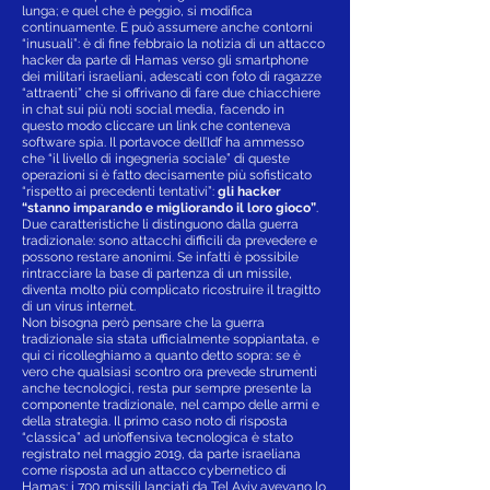
lunga; e quel che è peggio, si modifica
continuamente. E può assumere anche contorni
“inusuali”: è di fine febbraio la notizia di un attacco
hacker da parte di Hamas verso gli smartphone
dei militari israeliani, adescati con foto di ragazze
“attraenti” che si offrivano di fare due chiacchiere
in chat sui più noti social media, facendo in
questo modo cliccare un link che conteneva
software spia. Il portavoce dell’Idf ha ammesso
che “il livello di ingegneria sociale” di queste
operazioni si è fatto decisamente più sofisticato
“rispetto ai precedenti tentativi”:
gli hacker
“stanno imparando e migliorando il loro gioco”
.
Due caratteristiche li distinguono dalla guerra
tradizionale: sono attacchi difficili da prevedere e
possono restare anonimi. Se infatti è possibile
rintracciare la base di partenza di un missile,
diventa molto più complicato ricostruire il tragitto
di un virus internet.
Non bisogna però pensare che la guerra
tradizionale sia stata ufficialmente soppiantata, e
qui ci ricolleghiamo a quanto detto sopra: se è
vero che qualsiasi scontro ora prevede strumenti
anche tecnologici, resta pur sempre presente la
componente tradizionale, nel campo delle armi e
della strategia. Il primo caso noto di risposta
“classica” ad un’offensiva tecnologica è stato
registrato nel maggio 2019, da parte israeliana
come risposta ad un attacco cybernetico di
Hamas: i 700 missili lanciati da Tel Aviv avevano lo