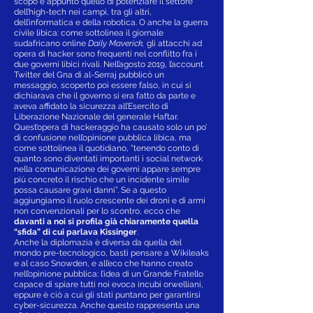
scopo è appunto quello di potenziare il settore
dell’high-tech nei campi, tra gli altri,
dell’informatica e della robotica. O anche la guerra
civile libica: come sottolinea il giornale
sudafricano online
Daily Maverick,
gli attacchi ad
opera di hacker sono frequenti nel conflitto fra i
due governi libici rivali. Nell’agosto 2019, l’account
Twitter del Gna di al-Serraj pubblicò un
messaggio, scoperto poi essere falso, in cui si
dichiarava che il governo si era fatto da parte e
aveva affidato la sicurezza all’Esercito di
Liberazione Nazionale del generale Haftar.
Quest’opera di hackeraggio ha causato solo un po’
di confusione nell’opinione pubblica libica, ma
come sottolinea il quotidiano, “tenendo conto di
quanto sono diventati importanti i social network
nella comunicazione dei governi appare sempre
più concreto il rischio che un incidente simile
possa causare gravi danni”. Se a questo
aggiungiamo il ruolo crescente dei droni e di armi
non convenzionali per lo scontro, ecco che
davanti a noi si profila già chiaramente quella
“sfida” di cui parlava Kissinger
.
Anche la diplomazia è diversa da quella del
mondo pre-tecnologico, basti pensare a Wikileaks
e al caso Snowden, e all’eco che hanno creato
nell’opinione pubblica: l’idea di un Grande Fratello
capace di spiare tutti noi evoca incubi orwelliani,
eppure è ciò a cui gli stati puntano per garantirsi
cyber-sicurezza. Anche questo rappresenta una