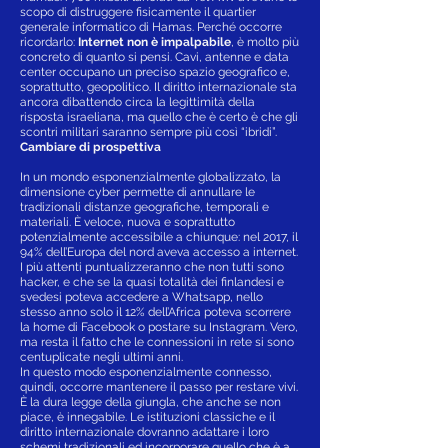
scopo di distruggere fisicamente il quartier
generale informatico di Hamas. Perché occorre
ricordarlo:
Internet non è impalpabile
, è molto più
concreto di quanto si pensi. Cavi, antenne e data
center occupano un preciso spazio geografico e,
soprattutto, geopolitico. Il diritto internazionale sta
ancora dibattendo circa la legittimità della
risposta israeliana, ma quello che è certo è che gli
scontri militari saranno sempre più così “ibridi”.
Cambiare di prospettiva
In un mondo esponenzialmente globalizzato, la
dimensione cyber permette di annullare le
tradizionali distanze geografiche, temporali e
materiali. È veloce, nuova e soprattutto
potenzialmente accessibile a chiunque: nel 2017, il
94% dell’Europa del nord aveva accesso a internet.
I più attenti puntualizzeranno che non tutti sono
hacker, e che se la quasi totalità dei finlandesi e
svedesi poteva accedere a Whatsapp, nello
stesso anno solo il 12% dell’Africa poteva scorrere
la home di Facebook o postare su Instagram. Vero,
ma resta il fatto che le connessioni in rete si sono
centuplicate negli ultimi anni.
In questo modo esponenzialmente connesso,
quindi, occorre mantenere il passo per restare vivi.
È la dura legge della giungla, che anche se non
piace, è innegabile. Le istituzioni classiche e il
diritto internazionale dovranno adattare i loro
schemi tradizionali ed incorporare quello che è a