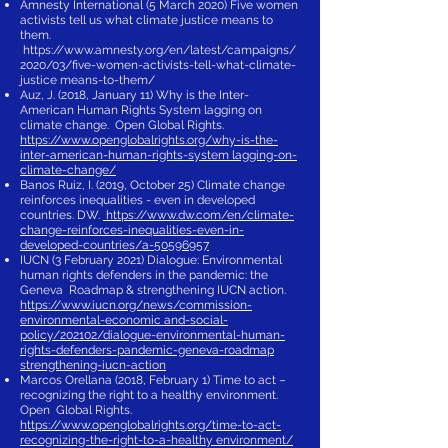
Amnesty International (5 March 2020) Five women
activists tell us what climate justice means to
them.
https://www.amnesty.org/en/latest/campaigns/
2020/03/five-women-activists-tell-what-climate-
justice
means-to-them/
Auz, J. (2018, January 11) Why is the Inter-
American Human Rights System lagging on
climate change. Open Global Rights.
https://www.openglobalrights.org/why-is-the-
inter-american-human-rights-system
lagging-on-
climate-change/
Banos Ruiz, I. (2019, October 25) Climate change
reinforces inequalities - even in developed
countries. DW.
https://www.dw.com/en/climate-
change-reinforces-inequalities-even-in-
developed-countries/a-50596957
IUCN (3 February 2021) Dialogue: Environmental
human rights defenders in the pandemic: the
Geneva Roadmap & strengthening IUCN action.
https://www.iucn.org/news/commission-
environmental-economic
and-social-
policy/202102/dialogue-environmental-human-
rights-defenders-pandemic-geneva-roadmap
strengthening-iucn-action
Marcos Orellana (2018, February 1) Time to act –
recognizing the right to a healthy environment.
Open Global Rights.
https://www.openglobalrights.org/time-to-act-
recognizing-the-right-to-a-healthy
environment/