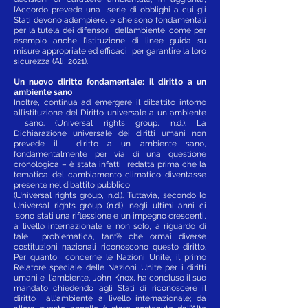
l’Accordo prevede una serie di obblighi a cui gli
Stati devono adempiere, e che sono fondamentali
per la tutela dei difensori dell’ambiente, come per
esempio anche l’istituzione di linee guida su
misure appropriate ed efficaci per garantire la loro
sicurezza (Ali, 2021).
Un nuovo diritto fondamentale: il diritto a un
ambiente sano
Inoltre, continua ad emergere il dibattito intorno
all’istituzione del Diritto universale a un ambiente
sano. (Universal rights group, n.d.). La
Dichiarazione universale dei diritti umani non
prevede il diritto a un ambiente sano,
fondamentalmente per via di una questione
cronologica – è stata infatti redatta prima che la
tematica del cambiamento climatico diventasse
presente nel dibattito pubblico
(Universal rights group, n.d.). Tuttavia, secondo lo
Universal rights group (n.d.), negli ultimi anni ci
sono stati una riflessione e un impegno crescenti,
a livello internazionale e non solo, a riguardo di
tale problematica, tant’è che ormai diverse
costituzioni nazionali riconoscono questo diritto.
Per quanto concerne le Nazioni Unite, il primo
Relatore speciale delle Nazioni Unite per i diritti
umani e l'ambiente, John Knox, ha concluso il suo
mandato chiedendo agli Stati di riconoscere il
diritto all'ambiente a livello internazionale; da