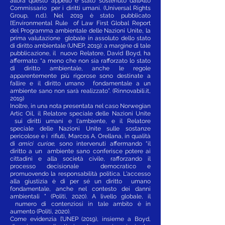
allora questo appello è stato sostenuto dall’Alto
Commissario per i diritti umani. (Universal Rights
Group, n.d.). Nel 2019 è stato pubblicato
l’Environmental Rule of Law First Global Report
del Programma ambientale delle Nazioni Unite, la
prima valutazione globale in assoluto dello stato
di diritto ambientale (UNEP, 2019): a margine di tale
pubblicazione, il nuovo Relatore, David Boyd, ha
affermato: “a meno che non sia rafforzato lo stato
di diritto ambientale, anche le regole
apparentemente più rigorose sono destinate a
fallire e il diritto umano fondamentale a un
ambiente sano non sarà realizzato”. (Rinnovabili.it,
2019)
Inoltre, in una nota presentata nel caso Norwegian
Artic Oil, il Relatore speciale delle Nazioni Unite
sui diritti umani e l'ambiente, e il Relatore
speciale delle Nazioni Unite sulle sostanze
pericolose e i rifiuti, Marcos A. Orellana, in qualità
di
amici curiae,
sono intervenuti affermando “il
diritto a un ambiente sano conferisce potere ai
cittadini e alla società civile, rafforzando il
processo decisionale democratico e
promuovendo la responsabilità politica. L'accesso
alla giustizia è di per sé un diritto umano
fondamentale, anche nel contesto dei danni
ambientali " (Politi, 2020). A livello globale, il
numero di contenziosi in tale ambito è in
aumento (Politi, 2020).
Come evidenzia l’UNEP (2019), insieme a Boyd,