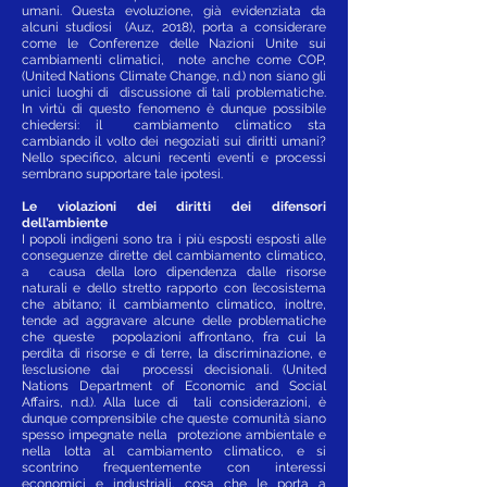
umani. Questa evoluzione, già evidenziata da
alcuni studiosi (Auz, 2018), porta a considerare
come le Conferenze delle Nazioni Unite sui
cambiamenti climatici, note anche come COP,
(United Nations Climate Change, n.d.) non siano gli
unici luoghi di discussione di tali problematiche.
In virtù di questo fenomeno è dunque possibile
chiedersi: il cambiamento climatico sta
cambiando il volto dei negoziati sui diritti umani?
Nello specifico, alcuni recenti eventi e processi
sembrano supportare tale ipotesi.
Le violazioni dei diritti dei difensori
dell’ambiente
I popoli indigeni sono tra i più esposti esposti alle
conseguenze dirette del cambiamento climatico,
a causa della loro dipendenza dalle risorse
naturali e dello stretto rapporto con l’ecosistema
che abitano; il cambiamento climatico, inoltre,
tende ad aggravare alcune delle problematiche
che queste popolazioni affrontano, fra cui la
perdita di risorse e di terre, la discriminazione, e
l’esclusione dai processi decisionali. (United
Nations Department of Economic and Social
Affairs, n.d.). Alla luce di tali considerazioni, è
dunque comprensibile che queste comunità siano
spesso impegnate nella protezione ambientale e
nella lotta al cambiamento climatico, e si
scontrino frequentemente con interessi
economici e industriali, cosa che le porta a