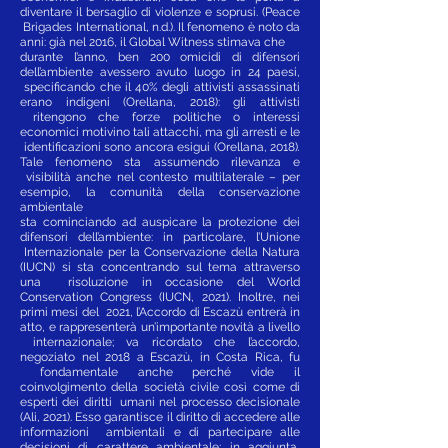
diventare il bersaglio di violenze e soprusi. (Peace
Brigades International, n.d.). Il fenomeno è noto da
anni: già nel 2016, il Global Witness stimava che
durante l’anno, ben 200 omicidi di difensori
dell’ambiente avessero avuto luogo in 24 paesi,
specificando che il 40% degli attivisti assassinati
erano indigeni (Orellana, 2018): gli attivisti
ritengono che forze politiche o interessi
economici motivino tali attacchi, ma gli arresti e le
identificazioni sono ancora esigui (Orellana, 2018)
.
Tale fenomeno sta assumendo rilevanza e
visibilità anche nel contesto multilaterale – per
esempio, la comunità della conservazione
ambientale
sta cominciando ad auspicare la protezione dei
difensori dell’ambiente: in particolare, l’Unione
Internazionale per la Conservazione della Natura
(IUCN) si sta concentrando sul tema attraverso
una risoluzione in occasione del World
Conservation Congress (IUCN, 2021). Inoltre, nei
primi mesi del 2021, l’Accordo di Escazù entrerà in
atto, e rappresenterà un’importante novità a livello
internazionale; va ricordato che l’accordo,
negoziato nel 2018 a Escazù, in Costa Rica, fu
fondamentale anche perché vide il
coinvolgimento della società civile così come di
esperti dei diritti umani nel processo decisionale
(Ali, 2021). Esso garantisce il diritto di accedere alle
informazioni ambientali e di partecipare alle
decisioni di carattere ambientale; in aggiunta,