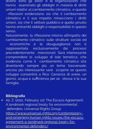
diversi sono gli attori e le organizzazioni che
hanno esaminato gli obblighi in materia di diritti
umani relativi al cambiamento climatico, e queste
riflessioni evidenziano sia che il cambiamento
climatico e il suo impatto minacciano i diritti
umani, sia che il settore pubblico e quello privato
hanno entrambi obblighi e responsabilità in questo
senso.
Naturalmente, la riflessione intorno all’impatto del
cambiamento climatico sulle strutture sociali ed
economiche e le disuguaglianze non è
rappresentata esclusivamente dai processi
precedentemente menzionati. Sarà interessante
comprendere lo sviluppo di tale tematica, che
evidenzia come il cambiamento climatico stia
diventando sempre più un tema trasversale;
ancora più interessante sarà scoprire se questo
sviluppo consentirà a Rìoz Carranza di avere, un
giorno, acqua a sufficienza per se stessa e la sua
famiglia.
Bibliografia
Ali, Z. (2021, February 10). The Escazú Agreement:
A landmark regional treaty for environmental
defenders. Universal Rights Group.
https://www.universal-rights.org/contemporary-
and-emerging-human
rights-issues/the-escazu-
agreement-a-landmark-regional-treaty-for-
environmental-defenders/