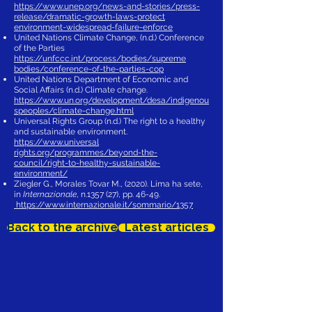
https://www.unep.org/news-and-stories/press-
release/dramatic-growth-laws-protect
environment-widespread-failure-enforce
United Nations Climate Change, (n.d.) Conference
of the Parties
https://unfccc.int/process/bodies/supreme
bodies/conference-of-the-parties-cop
United Nations Department of Economic and
Social Affairs (n.d.) Climate change.
https://www.un.org/development/desa/indigenou
speoples/climate-change.html
Universal Rights Group (n.d.) The right to a healthy
and sustainable environment.
https://www.universal
rights.org/programmes/beyond-the-
council/right-to-healthy-sustainable-
environment/
Ziegler G., Morales Tovar M., (2020). Lima ha sete,
in
Internazionale
, n.1357 (27), pp. 46-49.
https://www.internazionale.it/sommario/1357
Back to the archive
Latest articles