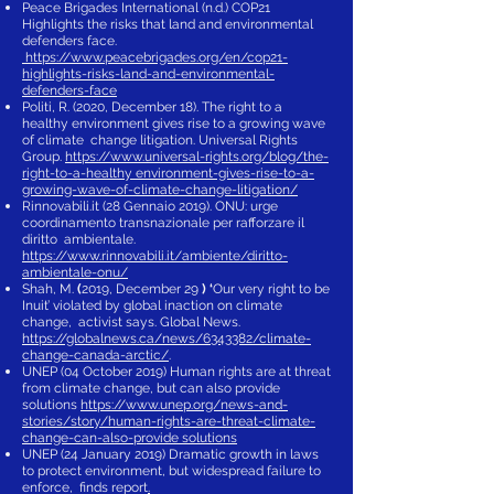
Peace Brigades International (n.d.) COP21
Highlights the risks that land and environmental
defenders face.
https://www.peacebrigades.org/en/cop21-
highlights-risks-land-and-environmental-
defenders-face
Politi, R. (2020, December 18). The right to a
healthy environment gives rise to a growing wave
of climate change litigation. Universal Rights
Group.
https://www.universal-rights.org/blog/the-
right-to-a-healthy
environment-gives-rise-to-a-
growing-wave-of-climate-change-litigation/
Rinnovabili.it (28 Gennaio 2019). ONU: urge
coordinamento transnazionale per rafforzare il
diritto ambientale.
https://www.rinnovabili.it/ambiente/diritto-
ambientale-onu/
Shah, M.
(
2019, December 29
) ‘
Our very right to be
Inuit’ violated by global inaction on climate
change, activist says. Global News.
https://globalnews.ca/news/6343382/climate-
change-canada-arctic/
.
UNEP (04 October 2019) Human rights are at threat
from climate change, but can also provide
solutions
https://www.unep.org/news-and-
stories/story/human-rights-are-threat-climate-
change-can-also-provide
solutions
UNEP (24 January 2019) Dramatic growth in laws
to protect environment, but widespread failure to
enforce, finds report
.