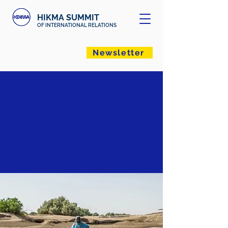
HIKMA SUMMIT
OF INTERNATIONAL RELATIONS
Newsletter
Essay Competition. Il
cambiamento climatico
sta cambiando il volto
dei negoziati sui diritti
umani?