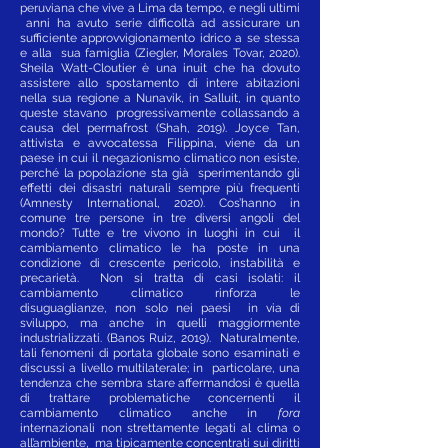
peruviana che vive a Lima da tempo, e negli ultimi
anni ha avuto serie difficoltà ad assicurare un
sufficiente approvvigionamento idrico a se stessa
e alla sua famiglia (Ziegler, Morales Tovar, 2020).
Sheila Watt-Cloutier è una inuit che ha dovuto
assistere allo spostamento di intere abitazioni
nella sua regione a Nunavik, in Salluit, in quanto
queste stavano progressivamente collassando a
causa del permafrost (Shah, 2019). Joyce Tan,
attivista e avvocatessa Filippina, viene da un
paese in cui il negazionismo climatico non esiste,
perché la popolazione sta già sperimentando gli
effetti dei disastri naturali sempre più frequenti
(Amnesty International, 2020). Cos’hanno in
comune tre persone in tre diversi angoli del
mondo? Tutte e tre vivono in luoghi in cui il
cambiamento climatico le ha poste in una
condizione di crescente pericolo, instabilità e
precarietà. Non si tratta di casi isolati: il
cambiamento climatico rinforza le
disuguaglianze, non solo nei paesi in via di
sviluppo, ma anche in quelli maggiormente
industrializzati. (Banos Ruiz, 2019). Naturalmente,
tali fenomeni di portata globale sono esaminati e
discussi a livello multilaterale; in particolare, una
tendenza che sembra stare affermandosi è quella
di trattare problematiche concernenti il
cambiamento climatico anche in
fora
internazionali non strettamente legati al clima o
all’ambiente, ma tipicamente concentrati sui diritti