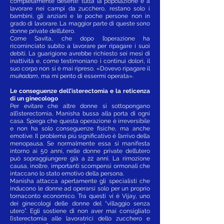
completamente deserte: tutta la popolazione è a
lavorare nei campi da zucchero, restano solo i
bambini, gli anziani e le poche persone non in
grado di lavorare. La maggior parte di queste sono
donne private dell’utero.
Come Savita, che dopo l’operazione ha
ricominciato subito a lavorare per ripagare i suoi
debiti. La guarigione avrebbe richiesto sei mesi di
inattività e, come testimoniano i continui dolori, il
suo corpo non si è mai ripreso. «Dovevo ripagare il
mukadam
, ma mi pento di essermi operata».
Le conseguenze dell’isterectomia e la reticenza
di un ginecologo
Per evitare che altre donne si sottopongano
all’isterectomia, Manisha bussa alla porta di ogni
casa. Spiega che questa operazione è irreversibile
e non ha solo conseguenze fisiche, ma anche
emotive. Il problema più significativo è l’arrivo della
menopausa. Se normalmente essa si manifesta
intorno ai 50 anni, nelle donne private dell’utero
può sopraggiungere già a 22 anni. La rimozione
causa, inoltre, importanti scompensi ormonali che
intaccano lo stato emotivo della persona.
Manisha attacca apertamente gli specialisti che
inducono le donne ad operarsi solo per un proprio
tornaconto economico. Tra questi vi è Vijay, uno
dei ginecologi delle donne del “villaggio senza
utero”. Egli sostiene di non aver mai consigliato
l’isterectomia alle lavoratrici dello zucchero e