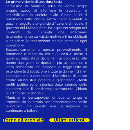
Le prime vittorie di una dura lotta
L’attivismo di Manisha Tokle ha come scopo
proprio quello di informare le lavoratrici e
sensibilizzare la società civile. Grazie a lei, il
fenomeno delle “donne senza utero” è venuto a
galla. In seguito alla grande diffusione di notizie, il
governo del Maharashtra ha espresso sdegno nei
confronti dei chirurghi che effettuano
l’isterectomia senza valido motivo e li ha obbligati
a chiedere l’autorizzazione statale prima di ogni
operazione.
Successivamente a questo provvedimento, il
fenomeno è sceso da 120 a 80 casi al mese. Il
governo dello stato del Bihar ha concesso alle
donne due giorni di riposo in più al mese ed è
stata presentata una proposta di legge volta ad
estendere la disposizione a tutte le donne indiane.
Nonostante le buone notizie, Manisha sa di lottare
contro un’industria potente e gigantesca: «Molti
partiti politici sono azionisti delle aziende dello
zucchero e io li condanno apertamente. Chiedo
più diritti per le donne!».
Manisha è consapevole di quanto lunga e
impervia sia la strada per l’emancipazione delle
lavoratrici, ma questo non le impedirà di
continuare a lottare.
Torna all'archivio
Ultimi articoli