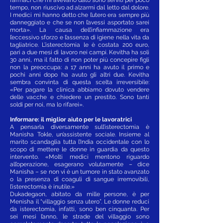
tempo, non riuscivo ad alzarmi dal letto dal dolore.
I medici mi hanno detto che l’utero era sempre più
danneggiato e che se non l’avessi asportato sarei
morta». La causa dell’infiammazione era
l’eccessivo sforzo e l’assenza di igiene nella vita da
tagliatrice. L’isterectomia le è costata 200 euro,
pari a due mesi di lavoro nei campi. Kevitha ha soli
30 anni, ma il fatto di non poter più concepire figli
non la preoccupa: a 17 anni ha avuto il primo e
pochi anni dopo ha avuto gli altri due. Kevitha
sembra convinta di questa scelta irreversibile:
«Per pagare la clinica abbiamo dovuto vendere
delle vacche e chiedere un prestito. Sono tanti
soldi per noi, ma lo rifarei».
Informare: il miglior aiuto per le lavoratrici
A pensarla diversamente sull’isterectomia è
Manisha Tokle, un’assistente sociale. Insieme al
marito scandaglia tutta l’India occidentale con lo
scopo di mettere le donne in guardia da questo
intervento. «Molti medici mentono riguardo
all’operazione, esagerano volutamente – dice
Manisha – se non vi è un tumore in stato avanzato
o la presenza di coaguli di sangue irremovibili,
l’isterectomia è inutile.»
Dukadegaon, abitato da mille persone, è per
Menisha il “villaggio senza utero”. Le donne reduci
da isterectomia, infatti, sono ben cinquanta. Per
sei mesi l’anno, le strade del villaggio sono