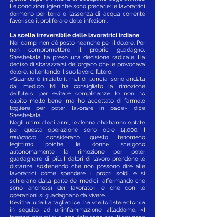
Le condizioni igieniche sono precarie: le lavoratrici
dormono per terra e l’assenza di acqua corrente
favorisce il proliferare delle infezioni.
La scelta irreversibile delle lavoratrici indiane
Nei campi non c’è posto neanche per il dolore. Per
non compromettere il proprio guadagno,
Sheshekala ha preso una decisione radicale. Ha
deciso di sbarazzarsi dell’organo che le provocava
dolore, rallentando il suo lavoro: l’utero.
«Quando è iniziato il mal di pancia, sono andata
dal medico. Mi ha consigliato la rimozione
dell’utero, per evitare complicanze. Io non ho
capito molto bene, ma ho accettato di farmelo
togliere per poter lavorare in pace» dice
Sheshekala.
Negli ultimi dieci anni, le donne che hanno optato
per questa operazione sono oltre 14.000. I
mukadam
considerano questo fenomeno
legittimo poiché le donne scelgono
autonomamente la rimozione per poter
guadagnare di più. I datori di lavoro prendono le
distanze, sostenendo che non possono dire alle
lavoratrici come spendere i propri soldi e si
schierano dalla parte dei medici, affermando che
sono anch’essi dei lavoratori e che con le
operazioni si guadagnano da vivere.
Kevitha, un’altra tagliatrice, ha scelto l’isterectomia
in seguito ad un’infiammazione all’addome. «I
farmaci che mi avevano dato sono serviti per poco