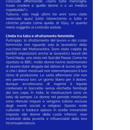
conclude affermando: «Sono tutte menzogne.
Vuole credere a quelle donne o a un medico
rispettabile?».
Tuttavia, solo negli ultimi tre anni sono state
realizzate quasi 5000 isterectomie e tutte in
cliniche private come quella di Vijay, in quanto
meno soggette al controllo statale.
L’India tra tabù e sfruttamento femminile
Purtroppo, lo sfruttamento del lavoro e del corpo
femminile non riguarda solo le lavoratrici dello
zucchero del Maharashtra. Sono state colpite da
terribili imposizioni anche le lavoratrici tessili del
Tamil Nadu, uno stato nel Sud del Paese. Come ha
riportato la BBC, molte donne hanno testimoniato
di essere state drogate dal datore di lavoro per far
sì che i dolori mestruali non interrompessero il loro
ritmo di produzione. Le sarte affermano che non
era permesso loro un giorno libero per il dolore,
dunque accettavano di ingerire il liquido
contenuto in boccette senza etichetta fornitegli
dal loro capo. In India, le mestruazioni sono un
tabù da sempre. Le donne nel periodo mestruale
sono ritenute impure e vengono tuttora escluse
dagli eventi sociali e religiosi. Questo nodo
culturale si traduce spesso in scelte irreversibili
imposte alle donne delle caste inferiori, rese
ricattabili dalla povertà e influenzabili dalla loro
inconsapevolezza.