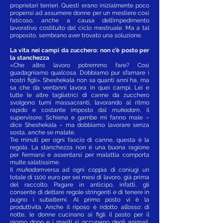
proprietari terrieri. Questi erano inizialmente poco
propensi ad assumere donne per un mestiere così
faticoso, anche a causa dell’impedimento
lavorativo costituito dal ciclo mestruale. Ma a tal
proposito, sembrano aver trovato una soluzione.
La vita nei campi da zucchero: non c’è posto per
la stanchezza
«Che altro lavoro potremmo fare? Così
guadagniamo qualcosa. Dobbiamo pur sfamare i
nostri figli». Sheshekala non sa quanti anni ha, ma
sa che da vent’anni lavora in quei campi. Lei e
tutte le altre tagliatrici di canne da zucchero
svolgono turni massacranti, lavorando al ritmo
rapido e costante imposto dal
mukadam
, il
supervisore. Schiena e gambe mi fanno male –
dice Sheshekala – ma dobbiamo lavorare senza
sosta, anche se malate.
Tre minuti per ogni fascio di canne, questa è la
regola. La stanchezza non è una buona ragione
per fermarsi e assentarsi per malattia comporta
multe salatissime.
Il
mukadam
versa ad ogni coppia di coniugi un
totale di 1100 euro per sei mesi di lavoro, già prima
del raccolto. Pagare in anticipo, infatti, gli
consente di dettare regole stringenti e di tenere in
pugno i subalterni. Al primo posto vi è la
produttività. Anche il riposo è ridotto all’osso: di
notte, le donne cucinano ai figli il pasto per il
giorno dopo e i mariti si occupano degli animali.