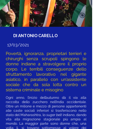
DI ANTONIO CARELLO
17/03/2021
Povertà, ignoranza, proprietari terrieri e
chirurghi senza scrupoli spingono le
donne indiane a stravolgere il proprio
corpo. Le terribili conseguenze dello
sfruttamento lavorativo nel gigante
asiatico, in parallelo con un’assistente
sociale che da sola lotta contro un
sistema criminale e misogino
Ogni anno, l’inizio dell’autunno dà il via alla
raccolta dello zucchero nell’India occidentale.
Oltre un milione e mezzo di persone appartenenti
alle caste sociali inferiori si trasferiscono nello
stato del Maharashtra, lo
sugar belt
indiano, dando
vita alla migrazione stagionale più ampia al
mondo. La maggior parte sono donne che, una
volta lì, si trovano sottomesse al volere dei