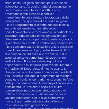
dalla “casta” religiosa che occupa il vertice del
potere iraniano. Ad oggi si tratta di persone per lo
più anziane cresciute sotto un’ottica anti-
americana e anti-russa ed è dedita al
mantenimento della struttura teocratica e delle
prerogative che spettano alle autorità religiose.
Il loro atteggiamento si scontra con quello della
seconda generazione, nata attraverso il
consolidamento delle forze armate, in particolare i
pasdaran, istituite dalla prima generazione per
difendere la teocrazia persiana. I pasdaran, dopo il
quasi decennale conflitto contro l’Iraq, hanno visto
il loro consenso salire alle stelle e la loro posizione
consolidarsi sempre di più, tant’è che negli ultimi
due decenni del XX secolo le frizioni tra le due
generazioni sono aumentate. Nel 2005 venne
eletto il primo Presidente della Repubblica
appartenente alla seconda generazione, Mahmud
Ahmadinejad. Il neo-eletto dimostrò quanto le
divergenze tra le due generazioni fossero evidenti
e fu il primo a lanciare un programma missilistico
e nucleare iraniano, contrariamente a quanto fatto
dalla prima generazione. Ahmadinejad può essere
considerato un Presidente populista e ultra-
conservatore, noto per aver stretto rapporti di
collaborazione con la Russia ma anche per le
violente repressioni con le quali soffocava le
rivolte di gran parte della società civile, che
costituisce la terza generazione.
La terza generazione è la più numerosa: composta