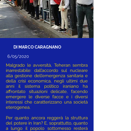
DI MARCO CARAGNANO
6/05/2020
Malgrado le avversità, Teheran sembra
inarrestabile: dall’accordo sul nucleare
alla gestione dell’emergenza sanitaria e
della crisi economica, negli ultimi due
anni il sistema politico iraniano ha
affrontato situazioni delicate, facendo
emergere le diverse facce e i diversi
interessi che caratterizzano una società
eterogenea.
Per quanto ancora reggerà la struttura
del potere in Iran? E, soprattutto, quanto
a lungo il popolo sottomesso resterà