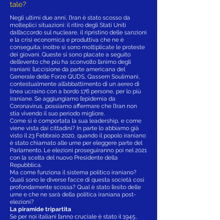
tale?
Negli ultimi due anni, l’Iran è stato scosso da
molteplici situazioni: il ritiro degli Stati Uniti
dall’accordo sul nucleare, il ripristino delle sanzioni
e la crisi economica e produttiva che ne è
conseguita; inoltre si sono moltiplicate le proteste
dei giovani. Queste si sono placate a seguito
dell’evento che più ha sconvolto l’animo degli
iraniani: l’uccisione da parte americana del
Generale delle Forze QUDS, Qassem Soulimani,
contestualmente all’abbattimento di un aereo di
linea ucraino con a bordo 176 persone, per lo più
iraniane. Se aggiungiamo l’epidemia da
Coronavirus, possiamo affermare che l’Iran non
stia vivendo il suo periodo migliore.
Come si è comportata la sua leadership, e come
viene vista dai cittadini? In parte lo abbiamo già
visto il 23 Febbraio 2020, quando il popolo iraniano
è stato chiamato alle urne per eleggere parte del
Parlamento. Le elezioni proseguiranno poi nel 2021
con la scelta del nuovo Presidente della
Repubblica.
Ma come funziona il sistema politico iraniano?
Quali sono le diverse facce di questa società così
profondamente scossa? Qual è stato l’esito delle
urne e che ne sarà della politica iraniana post-
elezioni?
La piramide tripartita
Se per noi italiani l’anno cruciale è stato il 1945,