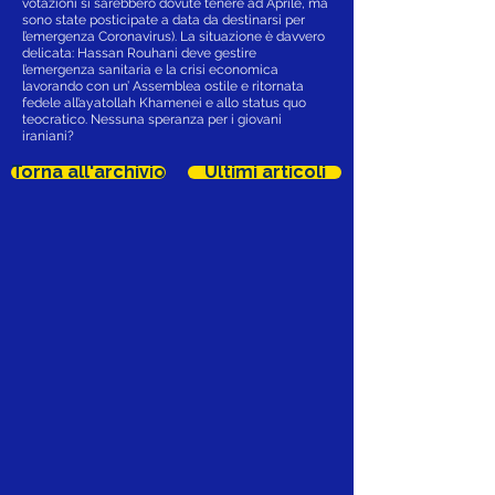
votazioni si sarebbero dovute tenere ad Aprile, ma
sono state posticipate a data da destinarsi per
l’emergenza Coronavirus). La situazione è davvero
delicata: Hassan Rouhani deve gestire
l’emergenza sanitaria e la crisi economica
lavorando con un’ Assemblea ostile e ritornata
fedele all’ayatollah Khamenei e allo status quo
teocratico. Nessuna speranza per i giovani
iraniani?
Torna all'archivio
Ultimi articoli