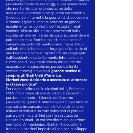
prevalentemente da under-35, è una generazione
che non ha vissuto nè l’entusiasmo della
rivoluzione khomeinista nè gli orrori del conflitto.
Cresciuti con internet e la possibilità di conoscere
il mondo, i giovani iraniani provano un grande
risentimento nei confronti dell’“establishment”
iraniano, chiuso alle istanze provenienti dalla
società civile e per niente disposto a condividere il
potere con essa. Sembra quindi che la società
iraniana sia profondamente divisa, ma esiste un
collante che la tiene unita: l’orgoglio di far parte di
una Nazione storica e importante ma soggiogata
dall’Occidente e dalla Comunità Internazionale.
L’uccisione di Soulimani non ha fatto altro che
esacerbare il nazionalismo persiano e l’unità
sociale, convogliati verso
il grande nemico di
sempre: gli Stati Uniti d’America
.
Elezioni 2020: desiderio o necessità di alternare
la classe politica?
Per capire il clima delle elezioni del 23 Febbraio
2020, ricapitolare gli eventi politici antecedenti
può farci comodo. Il bilancio del Governo
precedente, quello di Ahmadinejad, fu pessimo: le
sue politiche causarono un deficit di almeno 44
miliardi di dollari e un calo dell’export di petrolio
pari a 1,058 miliardi. Nel 2013 fu sostituito da
Hassan Rouhani, un politico riformista, acerrimo
nemico di Ahmadinejad. Rouhani ha dovuto far
fronte alle sanzioni imposte all’Iran per lo sviluppo