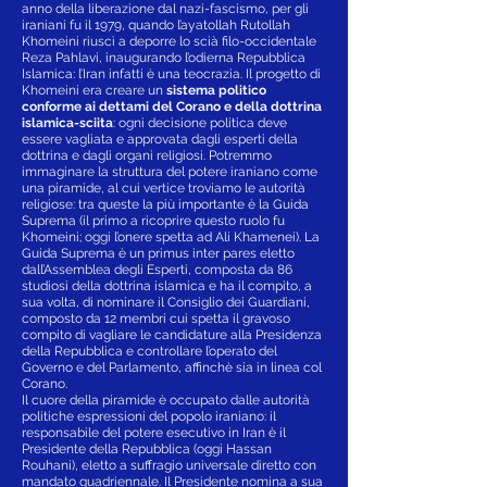
anno della liberazione dal nazi-fascismo, per gli
iraniani fu il 1979, quando l’ayatollah Rutollah
Khomeini riuscì a deporre lo scià filo-occidentale
Reza Pahlavi, inaugurando l’odierna Repubblica
Islamica: l’Iran infatti è una teocrazia. Il progetto di
Khomeini era creare un
sistema politico
conforme ai dettami del Corano e della dottrina
islamica-sciita
: ogni decisione politica deve
essere vagliata e approvata dagli esperti della
dottrina e dagli organi religiosi. Potremmo
immaginare la struttura del potere iraniano come
una piramide, al cui vertice troviamo le autorità
religiose: tra queste la più importante è la Guida
Suprema (il primo a ricoprire questo ruolo fu
Khomeini; oggi l’onere spetta ad Ali Khamenei). La
Guida Suprema è un primus inter pares eletto
dall’Assemblea degli Esperti, composta da 86
studiosi della dottrina islamica e ha il compito, a
sua volta, di nominare il Consiglio dei Guardiani,
composto da 12 membri cui spetta il gravoso
compito di vagliare le candidature alla Presidenza
della Repubblica e controllare l’operato del
Governo e del Parlamento, affinchè sia in linea col
Corano.
Il cuore della piramide è occupato dalle autorità
politiche espressioni del popolo iraniano: il
responsabile del potere esecutivo in Iran è il
Presidente della Repubblica (oggi Hassan
Rouhani), eletto a suffragio universale diretto con
mandato quadriennale. Il Presidente nomina a sua