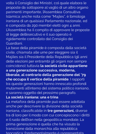
volta il Consiglio dei Ministri, col quale elabora le
proposte da sottoporre al vaglio di un altro organo
parimenti importante, l’Assemblea Consultiva
Islamica: anche nota come “Majles”, è l’omologa
iraniana di un qualsiasi Parlamento nazionale, ed
è composta da 290 membri eletti ogni 4 anni.
L’Assemblea ha il compito di approvare le proposte
di legge dell’esecutivo e il suo operato è
rigidamente controllato dal Consiglio dei
Guardiani.
La base della piramide è composta dalla società
civile, chiamata alle urne per eleggere sia il
Majiles sia il Presidente della Repubblica (gli anni
delle elezioni per entrambi gli organi non sempre
coincidono); tuttavia
la società civile appartiene
a una generazione successiva, moderna,
liberale, al contrario della generazione del ’79
che occupa il vertice della piramide
. I rapporti
tra queste generazioni hanno innescato profondi
mutamenti all’interno del sistema politico iraniano,
e saranno oggetto del prossimo paragrafo.
La società iraniana: una e trina
La metafora della piramide può essere adottata
anche per descrivere la divisione della società
iraniana, classificabile in
tre generazioni,
diverse
tra di loro per il modo con cui concepiscono i diritti
e il ruolo dell’Iran nella geopolitica mondiale. La
prima generazione è quella che ha vissuto la
transizione dalla monarchia alla repubblica
teocratica: fondamentalmente è rappresentata