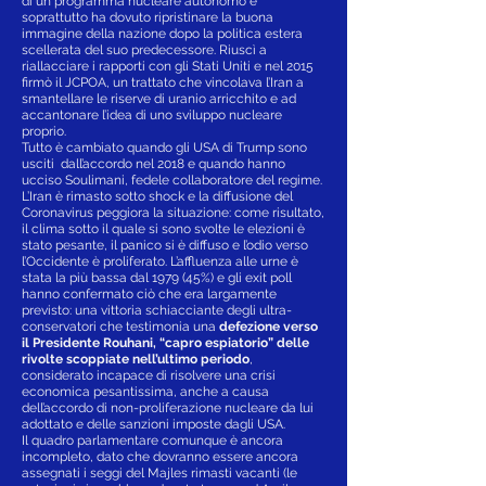
di un programma nucleare autonomo e
soprattutto ha dovuto ripristinare la buona
immagine della nazione dopo la politica estera
scellerata del suo predecessore. Riuscì a
riallacciare i rapporti con gli Stati Uniti e nel 2015
firmò il JCPOA, un trattato che vincolava l’Iran a
smantellare le riserve di uranio arricchito e ad
accantonare l’idea di uno sviluppo nucleare
proprio.
Tutto è cambiato quando gli USA di Trump sono
usciti dall’accordo nel 2018 e quando hanno
ucciso Soulimani, fedele collaboratore del regime.
L’Iran è rimasto sotto shock e la diffusione del
Coronavirus peggiora la situazione: come risultato,
il clima sotto il quale si sono svolte le elezioni è
stato pesante, il panico si è diffuso e l’odio verso
l’Occidente è proliferato. L’affluenza alle urne è
stata la più bassa dal 1979 (45%) e gli exit poll
hanno confermato ciò che era largamente
previsto: una vittoria schiacciante degli ultra-
conservatori che testimonia una
defezione verso
il Presidente Rouhani, “capro espiatorio” delle
rivolte scoppiate nell’ultimo periodo
,
considerato incapace di risolvere una crisi
economica pesantissima, anche a causa
dell’accordo di non-proliferazione nucleare da lui
adottato e delle sanzioni imposte dagli USA.
Il quadro parlamentare comunque è ancora
incompleto, dato che dovranno essere ancora
assegnati i seggi del Majles rimasti vacanti (le