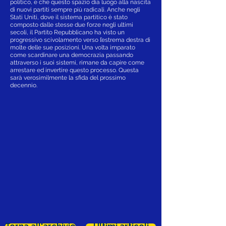
politico, e che questo spazio dia luogo alla nascita
di nuovi partiti sempre più radicali. Anche negli
Stati Uniti, dove il sistema partitico è stato
composto dalle stesse due forze negli ultimi
secoli, il Partito Repubblicano ha visto un
progressivo scivolamento verso l’estrema destra di
molte delle sue posizioni. Una volta imparato
come scardinare una democrazia passando
attraverso i suoi sistemi, rimane da capire come
arrestare ed invertire questo processo. Questa
sarà verosimilmente la sfida del prossimo
decennio.