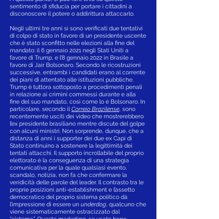
sentimento di sfiducia per portare i cittadini a
disconoscere il potere o addirittura attaccarlo.
Negli ultimi tre anni si sono verificati due tentativi
di colpo di stato in favore di un presidente uscente
che è stato sconfitto nelle elezioni alla fine del
mandato: il 6 gennaio 2021 negli Stati Uniti a
favore di Trump, e l’8 gennaio 2022 in Brasile a
favore di Jair Bolsonaro. Secondo le ricostruzioni
successive, entrambi i candidati erano al corrente
dei piani di attentato alle istituzioni pubbliche.
Trump è tuttora sottoposto a procedimenti penali
in relazione ai crimini commessi durante e alla
fine del suo mandato, così come lo è Bolsonaro. In
particolare, secondo il
Correio Brazilense
, sono
recentemente usciti dei video che mostrerebbero
l’ex presidente brasiliano mentre discute del golpe
con alcuni ministri. Non sorprende, dunque, che a
distanza di anni i supporter dei due ex Capi di
Stato continuino a sostenere la legittimità dei
tentati attacchi. Il supporto incrollabile del proprio
elettorato è la conseguenza di una strategia
comunicativa per la quale qualsiasi evento,
scandalo, notizia, non fa che confermare la
veridicità delle parole del leader. Il contrasto tra le
proprie posizioni anti-establishment e l’assetto
democratico del proprio sistema politico dà
l’impressione di essere un
underdog
, qualcuno che
viene sistematicamente ostracizzato dal
“sistema”. Questo marketing, se usato bene,