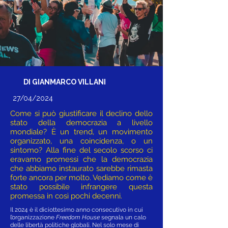
DI GIANMARCO VILLANI
27/04/2024
Come si può giustificare il declino dello
stato della democrazia a livello
mondiale? È un trend, un movimento
organizzato, una coincidenza, o un
sintomo? Alla fine del secolo scorso ci
eravamo promessi che la democrazia
che abbiamo instaurato sarebbe rimasta
forte ancora per molto. Vediamo come è
stato possibile infrangere questa
promessa in così pochi decenni.
Il 2024 è il diciottesimo anno consecutivo in cui
l’organizzazione
Freedom House
segnala un calo
delle libertà politiche globali. Nel solo mese di