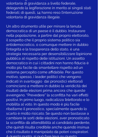
volontaria di gravidanza a livello federale,
delegando la legiferazione in merito ai singoli stati
federati; di questi, 14 hanno reso l’interruzione
volontaria di gravidanza illegale.
Un altro strumento utile per minare la tenuta
democratica di un paese è il dubbio. Instaurare
nella popolazione, a partire dal proprio elettorato,
il sospetto che il proprio sistema politico sia
antidemocratico, o comunque mettere in dubbio
l’integrità e la trasparenza dello stato, è una
strategia necessaria per desensibilizzare l’opinione
pubblica al rispetto delle istituzioni. Un assetto
democratico in cui i cittadini non hanno fiducia è
molto più facile da smantellare rispetto ad un
sistema percepito come affidabile. Per questo
motivo, spesso, i leader politici che vengono
indicati in svantaggio dai pronostici elettorali
cominciano a mettere in dubbio la veridicità dei
risultati delle elezioni prima ancora che queste
avvengano. “Prevedere” la sconfitta ha vari effetti
positivi. In primo luogo, radicalizza l’elettorato e lo
mobilita al voto. In questo modo è più facile
ribaltarne il pronostico, specialmente quando lo
scarto è molto risicato. Se questo non bastasse a
cambiare le sorti delle elezioni, aver pronosticato
la sconfitta dà attendibilità al candidato perdente,
che quindi risulta credibile anche quando insinua
che il risultato è manipolato da poteri cospiratori.
A questo punto, si può fare leva su questo