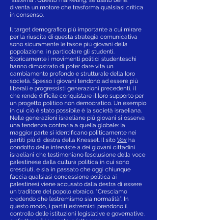
diventa un motore che trasforma qualsiasi critica
in consenso.
Il target demografico più importante a cui mirare
per la riuscita di questa strategia comunicativa
sono sicuramente le fasce più giovani della
popolazione, in particolare gli studenti.
Storicamente i movimenti politici studenteschi
hanno dimostrato di poter dare vita un
cambiamento profondo e strutturale della loro
società. Spesso i giovani tendono ad essere più
liberali e progressisti generazioni precedenti, il
che rende difficile conquistare il loro supporto per
un progetto politico non democratico. Un esempio
in cui ciò è stato possibile è la società israeliana.
Nelle generazioni israeliane più giovani si osserva
una tendenza contraria a quella globale: la
maggior parte si identificano politicamente nei
partiti più di destra della Knesset. Il sito
Vox
ha
condotto delle interviste a dei giovani cittadini
israeliani che testimoniano l’esclusione della voce
palestinese dalla cultura politica in cui sono
cresciuti, e sia in passato che oggi chiunque
faccia qualsiasi concessione politica ai
palestinesi viene accusato dalla destra di essere
un traditore del popolo ebraico. “Cresciamo
credendo che l’estremismo sia normalità”. In
questo modo, i partiti estremisti prendono il
controllo delle istituzioni legislative e governative,