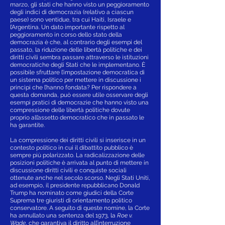
marzo, gli stati che hanno visto un peggioramento
degli indici di democrazia (relativo a ciascun
paese) sono ventidue, tra cui Haiti, Israele e
l’Argentina. Un dato importante rispetto al
peggioramento in corso dello stato della
democrazia è che, al contrario degli esempi del
passato, la riduzione delle libertà politiche e dei
diritti civili sembra passare attraverso le istituzioni
democratiche degli Stati che le implementano. È
possibile sfruttare l’impostazione democratica di
un sistema politico per mettere in discussione i
principi che l’hanno fondata? Per rispondere a
questa domanda, può essere utile osservare degli
esempi pratici di democrazie che hanno visto una
compressione delle libertà politiche dovute
proprio all’assetto democratico che in passato le
ha garantite.
La compressione dei diritti civili si inserisce in un
contesto politico in cui il dibattito pubblico è
sempre più polarizzato. La radicalizzazione delle
posizioni politiche è arrivata al punto di mettere in
discussione diritti civili e conquiste sociali
ottenute anche nel secolo scorso. Negli Stati Uniti,
ad esempio, il presidente repubblicano Donald
Trump ha nominato come giudici della Corte
Suprema tre giuristi di orientamento politico
conservatore. A seguito di queste nomine, la Corte
ha annullato una sentenza del 1973, la
Roe v.
Wade
, che garantiva il diritto all’interruzione