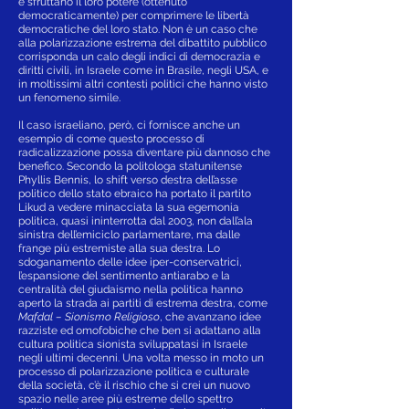
e sfruttano il loro potere (ottenuto
democraticamente) per comprimere le libertà
democratiche del loro stato. Non è un caso che
alla polarizzazione estrema del dibattito pubblico
corrisponda un calo degli indici di democrazia e
diritti civili, in Israele come in Brasile, negli USA, e
in moltissimi altri contesti politici che hanno visto
un fenomeno simile.
Il caso israeliano, però, ci fornisce anche un
esempio di come questo processo di
radicalizzazione possa diventare più dannoso che
benefico. Secondo la politologa statunitense
Phyllis Bennis, lo shift verso destra dell’asse
politico dello stato ebraico ha portato il partito
Likud a vedere minacciata la sua egemonia
politica, quasi ininterrotta dal 2003, non dall’ala
sinistra dell’emiciclo parlamentare, ma dalle
frange più estremiste alla sua destra. Lo
sdoganamento delle idee iper-conservatrici,
l’espansione del sentimento antiarabo e la
centralità del giudaismo nella politica hanno
aperto la strada ai partiti di estrema destra, come
Mafdal – Sionismo Religioso
, che avanzano idee
razziste ed omofobiche che ben si adattano alla
cultura politica sionista sviluppatasi in Israele
negli ultimi decenni. Una volta messo in moto un
processo di polarizzazione politica e culturale
della società, c’è il rischio che si crei un nuovo
spazio nelle aree più estreme dello spettro